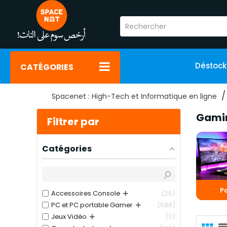
Déstoc
CATÉGORIES
Spacenet : High-Tech et Informatique en ligne
Gami
Filtrer par
Catégories
P
+
Accessoires Console
25
+
PC et PC portable Gamer
588
+
Jeux Vidéo
11