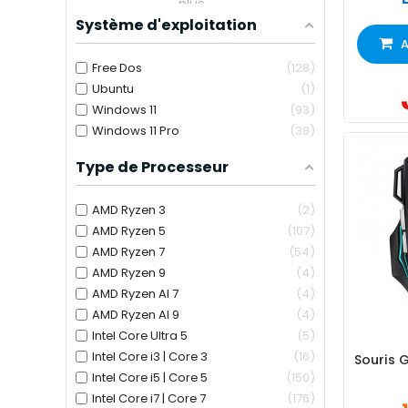
plus...
Système d'exploitation
A
Free Dos
128
Ubuntu
1
Windows 11
93
Windows 11 Pro
38
Type de Processeur
AMD Ryzen 3
2
AMD Ryzen 5
107
AMD Ryzen 7
54
AMD Ryzen 9
4
AMD Ryzen AI 7
4
AMD Ryzen AI 9
4
Intel Core Ultra 5
5
Intel Core i3 | Core 3
16
Souris 
Intel Core i5 | Core 5
150
Intel Core i7 | Core 7
176