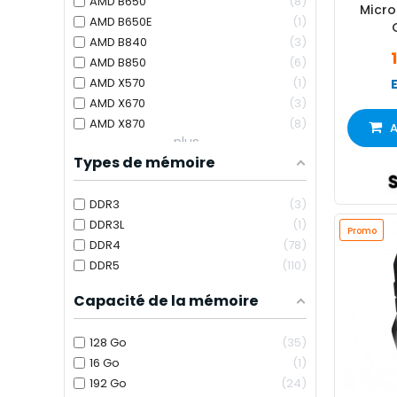
AMD B650
8
Micr
AMD B650E
1
AMD B840
3
AMD B850
6
AMD X570
1
AMD X670
3
AMD X870
8
A
plus...
Types de mémoire
DDR3
3
DDR3L
1
Promo
DDR4
78
DDR5
110
Capacité de la mémoire
128 Go
35
16 Go
1
192 Go
24