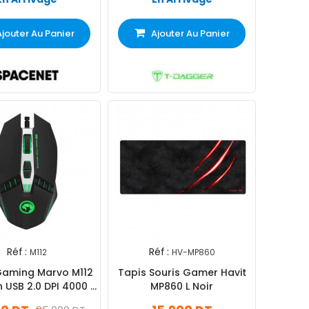
Ajouter Au Panier
Ajouter Au Panier
Réf :
Réf :
M112
HV-MP860
Gaming Marvo M112
Tapis Souris Gamer Havit
 USB 2.0 DPI 4000 7
MP860 L Noir
ons 7 Couleurs