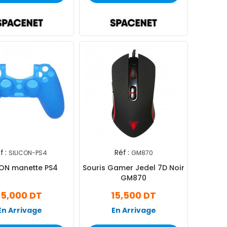
f :
Réf :
SILICON-PS4
GM870
CON manette PS4
Souris Gamer Jedel 7D Noir
GM870
15,000 DT
15,500 DT
En Arrivage
En Arrivage