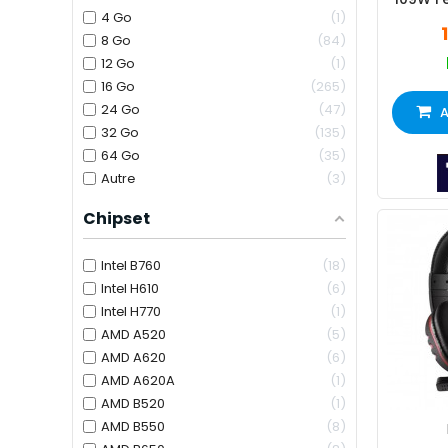
4 Go
1
8 Go
84
12 Go
1
16 Go
265
24 Go
47
A
32 Go
135
64 Go
35
Autre
3
Chipset
Intel B760
18
Intel H610
6
Intel H770
1
AMD A520
5
AMD A620
6
AMD A620A
1
AMD B520
1
AMD B550
8