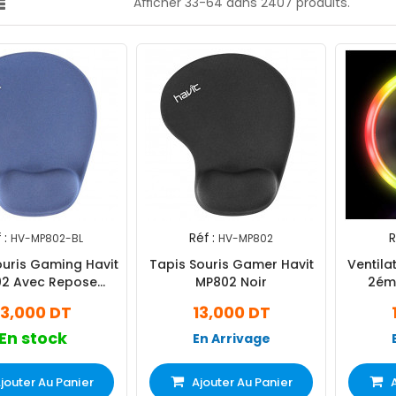
Afficher 33-64 dans 2407 produits.
 :
Réf :
R
HV-MP802-BL
HV-MP802
ouris Gaming Havit
Tapis Souris Gamer Havit
Ventila
2 Avec Repose
MP802 Noir
2ém
oignet Bleu
13,000 DT
13,000 DT
En stock
En Arrivage
jouter Au Panier
Ajouter Au Panier