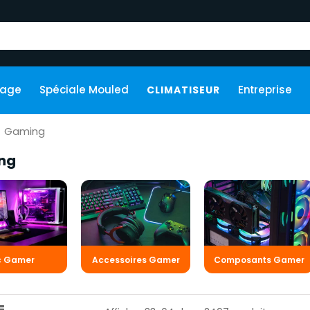
kage
Spéciale Mouled
Entreprise
CLIMATISEUR
Gaming
ng
c Gamer
Accessoires Gamer
Composants Gamer