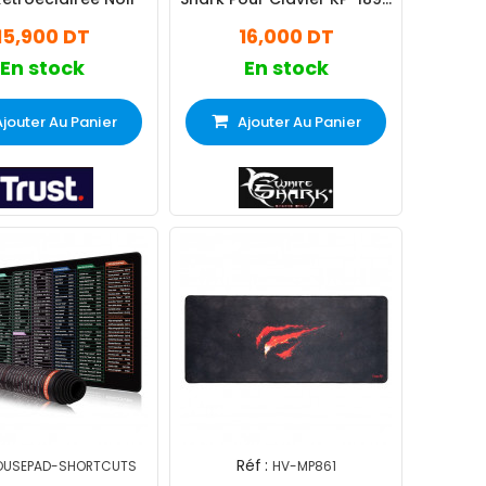
Noir
15,900 DT
16,000 DT
En stock
En stock
Ajouter Au Panier
Ajouter Au Panier
Réf :
USEPAD-SHORTCUTS
HV-MP861