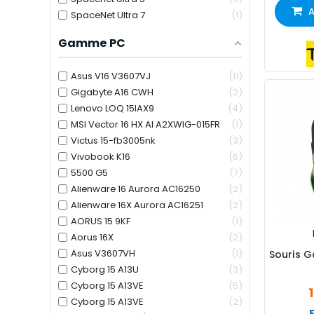
A
SpaceNet Ultra 7
1
Gamme PC
Asus V16 V3607VJ
11
Gigabyte A16 CWH
2
Lenovo LOQ 15IAX9
4
MSI Vector 16 HX AI A2XWIG-015FR
1
Victus 15-fb3005nk
3
Vivobook K16
6
5500 G5
7
Alienware 16 Aurora AC16250
2
Alienware 16X Aurora AC16251
2
AORUS 15 9KF
1
Aorus 16X
2
Asus V3607VH
1
Souris G
Cyborg 15 A13U
3
Cyborg 15 A13VE
5
Cyborg 15 A13VE
2