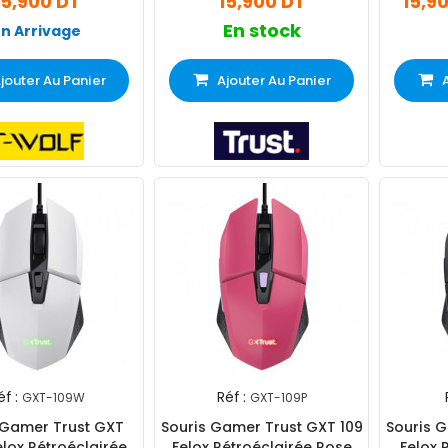
15,900 DT
15,900 DT
15,9
En stock
En Arrivage
jouter Au Panier
Ajouter Au Panier
éf :
Réf :
GXT-109W
GXT-109P
 Gamer Trust GXT
Souris Gamer Trust GXT 109
Souris G
lox Rétroéclairée
Felox Rétroéclairée Rose
Felox 