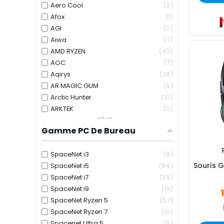
Aero Cool
2
Afox
1
AGI
2
Aiwa
7
AMD RYZEN
40
AOC
7
Aqirys
28
AR MAGIC GUM
9
Arctic Hunter
10
ARKTEK
2
plus...
Gamme PC De Bureau
SpaceNet i3
9
Souris 
SpaceNet i5
64
SpaceNet i7
59
SpaceNet i9
19
SpaceNet Ryzen 5
57
SpaceNet Ryzen 7
16
Spacenet Ultra 5
5