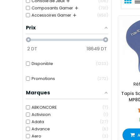
+
Console de Jeux
106
+
Composants Gamer
731
+
Accessoires Gamer
950
Prix
2
DT
18649
DT
Disponible
1233
Promotions
272
Réf
Marques
Tapis S
MP80
P
ABKONCORE
7
Activision
1
Adata
27
Advance
6
A
Aero
3