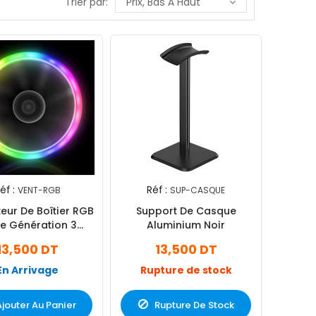
Trier par:
Prix, Bas À Haut
éf :
Réf :
VENT-RGB
SUP-CASQUE
teur De Boîtier RGB
Support De Casque
e Génération 3
Aluminium Noir
Couleurs
13,500 DT
13,500 DT
En Arrivage
Rupture de stock
Ajouter Au Panier
Rupture De Stock