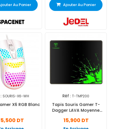
Ajouter Au Panier
Ajouter Au Panier
:
Réf :
SOURIS-X6-WH
T-TMP200
Gamer X6 RGB Blanc
Tapis Souris Gamer T-
Dagger LAVA Moyenne
Control Edition Noir T-
15,500 DT
15,900 DT
TMP200
En Arrivage
En Arrivage