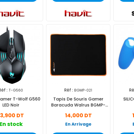
Réf :
Réf :
Ré
T-G560
BGMP-021
Gamer T-Wolf G560
Tapis De Souris Gamer
SILI
LED Noir
Baracuda Walrus BGMP-
021 Noir
13,900 DT
14,000 DT
En stock
En Arrivage