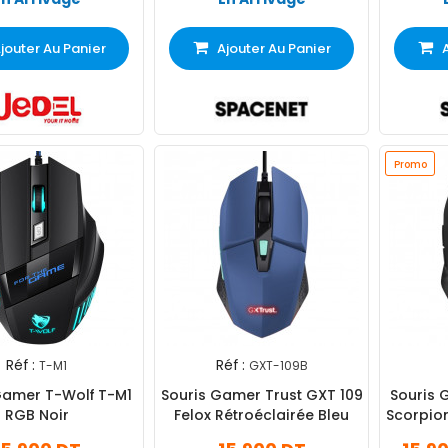
jouter Au Panier
Ajouter Au Panier
Promo
Réf :
Réf :
T-M1
GXT-109B
Gamer T-Wolf T-M1
Souris Gamer Trust GXT 109
Souris 
RGB Noir
Felox Rétroéclairée Bleu
Scorpion
Bout