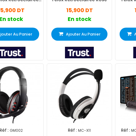
Blanc
15,900 DT
15,900 DT
En stock
En stock
jouter Au Panier
Ajouter Au Panier
Réf :
Réf :
Réf :
GM002
MC-X11
MO