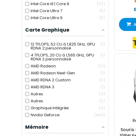
Intel Core i9 | Core 9
33
Intel Core Ultra 7
6
Intel Core Ultra 9
11
A
Carte Graphique
12 TFLOPS, 52 CU à 1,825 GHz, GPU
1
RDNA 2 personnalisé
4 TFLOPS, 20 CU à 1,565 GHz, GPU
1
RDNA 2 personnalisé
AMD Radeon
21
AMD Radeon Next-Gen
1
AMD RDNA 2 Custom
3
AMD RDNA 3
1
Autres
4
Autres
2
Graphique Intégrée
4
Nvidia Geforce
463
R
Mémoire
Souris
109W Fe