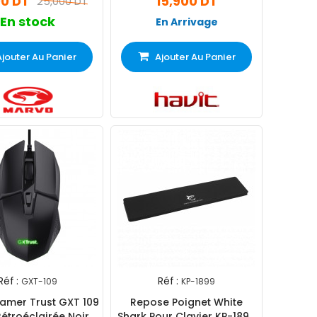
00 DT
15,900 DT
25,000 DT
En stock
En Arrivage
Ajouter Au Panier
Ajouter Au Panier
Réf :
Réf :
GXT-109
KP-1899
amer Trust GXT 109
Repose Poignet White
Rétroéclairée Noir
Shark Pour Clavier KP-1899