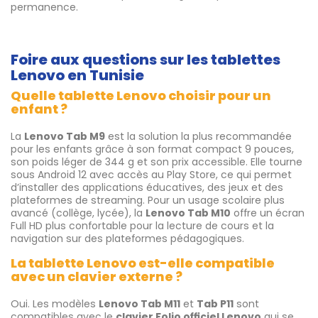
permanence.
Foire aux questions sur les tablettes
Lenovo en Tunisie
Quelle tablette Lenovo choisir pour un
enfant ?
La
Lenovo Tab M9
est la solution la plus recommandée
pour les enfants grâce à son format compact 9 pouces,
son poids léger de 344 g et son prix accessible. Elle tourne
sous Android 12 avec accès au Play Store, ce qui permet
d’installer des applications éducatives, des jeux et des
plateformes de streaming. Pour un usage scolaire plus
avancé (collège, lycée), la
Lenovo Tab M10
offre un écran
Full HD plus confortable pour la lecture de cours et la
navigation sur des plateformes pédagogiques.
La tablette Lenovo est-elle compatible
avec un clavier externe ?
Oui. Les modèles
Lenovo Tab M11
et
Tab P11
sont
compatibles avec le
clavier Folio officiel Lenovo
qui se