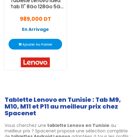
Tablette Lenovo Idea
Tab 11" 8Go 128Go 5G
Gris
989,000 DT
En Arrivage
Ajouter Au Panier
Tablette Lenovo en Tunisie : Tab M9,
M10, M11 et P11 au meilleur prix chez
Spacenet
Vous cherchez une
tablette Lenovo en Tunisie
au
meilleur prix ? Spacenet propose une sélection complète
de
tablettes Android Lenovo
adaptées à tous les profils :