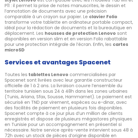
stylet Lenovo
est compatible avec les modèles Tab M11 et
P11 : il permet la prise de notes manuscrites, le dessin et
l’annotation de documents avec une précision
comparable à un crayon sur papier. Le
clavier Folio
transforme votre tablette en ordinateur portable compact,
idéal pour la rédaction de documents et la bureautique en
déplacement. Les
housses de protection Lenovo
sont
disponibles en version slim et en version Folio rabattable
pour une protection intégrale de l’écran. Enfin, les
cartes
microSD
Services et avantages Spacenet
Toutes les
tablettes Lenovo
commercialisées par
Spacenet sont livrées avec leur garantie constructeur
officielle de 1 à 2 ans. La livraison couvre l’ensemble du
territoire tunisien sous 24 à 48h dans les zones urbaines
(Tunis, Ariana, Sfax, Sousse, Hammamet). Le paiement est
sécurisé en TND par virement, espèces ou e-dinar, avec
des facilités de paiement en plusieurs fois disponibles.
Spacenet compte à ce jour plus d’un million de clients
enregistrés et dispose de plusieurs mégastores physiques
en Tunisie pour un accompagnement en présentiel si
nécessaire. Notre service après-vente intervient sous 48 à
72h avec un stock de pièces d’origine disponible en