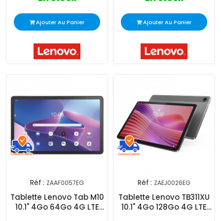
Ajouter Au Panier
Ajouter Au Panier
Réf :
Réf :
ZAAF0057EG
ZAEJ0026EG
Tablette Lenovo Tab M10
Tablette Lenovo TB311XU
10.1" 4Go 64Go 4G LTE
10.1" 4Go 128Go 4G LTE
Gris
Gris