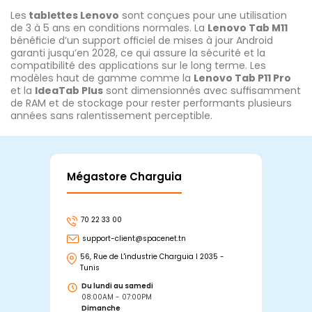
Les
tablettes Lenovo
sont conçues pour une utilisation
de 3 à 5 ans en conditions normales. La
Lenovo Tab M11
bénéficie d’un support officiel de mises à jour Android
garanti jusqu’en 2028, ce qui assure la sécurité et la
compatibilité des applications sur le long terme. Les
modèles haut de gamme comme la
Lenovo Tab P11 Pro
et la
IdeaTab Plus
sont dimensionnés avec suffisamment
de RAM et de stockage pour rester performants plusieurs
années sans ralentissement perceptible.
Mégastore Charguia
Mag
70 22 33 00
7
support-client@spacenet.tn
s
56, Rue de L'industrie Charguia I 2035 -
25
Tunis
Tu
Du lundi au samedi
D
08:00AM - 07:00PM
0
Dimanche
D