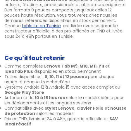
enfants, étudiants, professionnels et utilisateurs exigeants.
Des formats 9 pouces compacts jusqu’aux dalles 12
pouces haute résolution, vous trouverez chez nous les
dernières références disponibles en stock permanent.
Chaque
tablette en Tunisie
est livrée avec sa garantie
constructeur officielle, à des prix affichés en TND et livrée
sous 24 à 48h partout en Tunisie.
Ce qu’il faut retenir
Gamme complète
Lenovo Tab M9, M10, M11, P11
et
IdeaTab Plus
disponibles en stock permanent
Tailles disponibles :
9, 10, 11 et 12 pouces
pour chaque
usage et chaque tranche d’âge
Système Android 12 à Android 15 avec accès complet au
Google Play Store
Autonomie de
10 à 15 heures
selon le modèle, idéale pour
les déplacements et les longues sessions
Compatibilité avec
stylet Lenovo
,
clavier Folio
et
housse
de protection
selon les modèles
Prix en TND, livraison 24 à 48h, garantie officielle et
SAV
local réactif