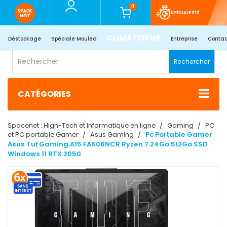
0
SPÉCIALE ÉTÉ
CLIMATISEUR
Déstockage
Spéciale Mouled
Entreprise
Contac
Rechercher
CATÉGORIES
Spacenet : High-Tech et Informatique en ligne
Gaming
PC
et PC portable Gamer
Asus Gaming
Pc Portable Gamer
Asus Tuf Gaming A15 FA506NCR Ryzen 7 24Go 512Go SSD
Windows 11 RTX 3050