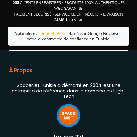
000
CLIENTS ENREGISTRÉS
•
PRODUITS 100% AUTHENTIQUES
AVEC GARANTIE
•
PAIEMENT SÉCURISÉ
•
SERVICE CLIENT RÉACTIF
•
LIVRAISON
24/48H
TUNISIE
Note client :
★ ★ ★ ★ ☆
4/5 ⭐ sur Google Reviews –
Votre e-commerce de confiance en Tunisie.
À Propos
SpaceNet Tunisie a démarré en 2004, est une
entreprise de référence dans le domaine du High-
Tech
Vu sur TV