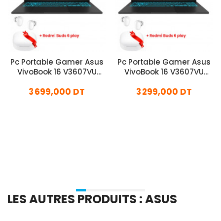
Pc Portable Gamer Asus
Pc Portable Gamer Asus
VivoBook 16 V3607VU
VivoBook 16 V3607VU
Core7 240H 16Go 512Go
Core7 240H 8Go 512Go
3 699,000 DT
3 299,000 DT
SSD RTX 4050 Windows 11
SSD RTX 4050 Windows 11
En stock
En stock
Ajouter Au Panier
Ajouter Au Panier
LES AUTRES PRODUITS : ASUS