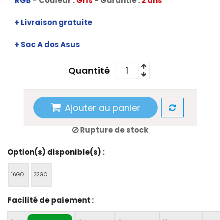
RGB
-
Couleur :
Gris
- Garantie :
2 ans
+ Livraison gratuite
+ Sac A dos Asus
Quantité
Ajouter au panier
Rupture de stock
Option(s) disponible(s) :
16GO
32GO
Facilité de paiement :