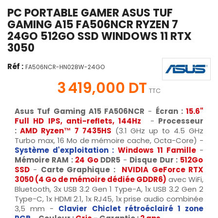
PC PORTABLE GAMER ASUS TUF
GAMING A15 FA506NCR RYZEN 7
24GO 512GO SSD WINDOWS 11 RTX
3050
Réf :
FA506NCR-HN028W-24GO
3 419,000 DT
TTC
Asus Tuf Gaming A15 FA506NCR
-
Écran :
15.6"
Full HD IPS, anti-reflets, 144Hz
-
Processeur
:
AMD Ryzen™ 7 7435HS
(3.1 GHz up to 4.5 GHz
Turbo max, 16 Mo de mémoire cache, Octa-Core) -
Système d'exploitation :
Windows 11 Famille
-
Mémoire RAM :
24 Go
DDR5
-
Disque Dur :
512Go
SSD
-
Carte Graphique :
NVIDIA GeForce RTX
3050 (4 Go de mémoire dédiée GDDR6)
avec WiFi,
Bluetooth, 3x USB 3.2 Gen 1 Type-A, 1x USB 3.2 Gen 2
Type-C, 1x HDMI 2.1, 1x RJ45, 1x prise audio combinée
3,5 mm -
Clavier Chiclet rétroéclairé 1 zone