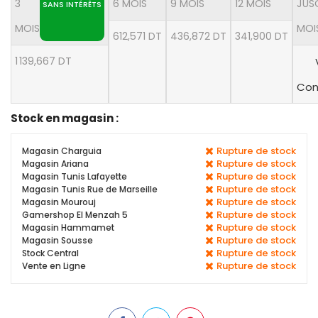
3
6 MOIS
9 MOIS
12 MOIS
JUS
SANS INTÉRÊTS
MOIS
MOI
612,571 DT
436,872 DT
341,900 DT
1 139,667 DT
Con
Stock en magasin :
Rupture de stock
Magasin Charguia
Rupture de stock
Magasin Ariana
Rupture de stock
Magasin Tunis Lafayette
Rupture de stock
Magasin Tunis Rue de Marseille
Rupture de stock
Magasin Mourouj
Rupture de stock
Gamershop El Menzah 5
Rupture de stock
Magasin Hammamet
Rupture de stock
Magasin Sousse
Rupture de stock
Stock Central
Rupture de stock
Vente en Ligne