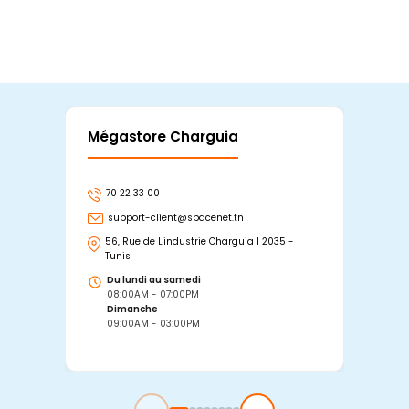
Mégastore Charguia
Mag
70 22 33 00
7
support-client@spacenet.tn
s
56, Rue de L'industrie Charguia I 2035 -
25
Tunis
Tu
Du lundi au samedi
D
08:00AM - 07:00PM
0
Dimanche
D
09:00AM - 03:00PM
0