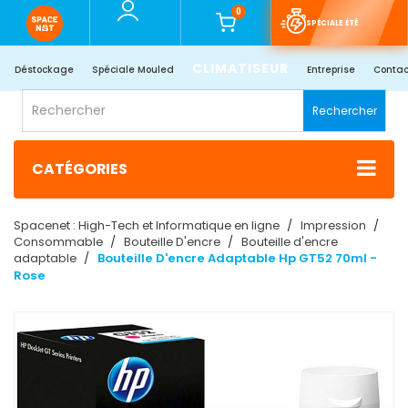
0
SPÉCIALE ÉTÉ
CLIMATISEUR
Déstockage
Spéciale Mouled
Entreprise
Contac
Rechercher
CATÉGORIES
Spacenet : High-Tech et Informatique en ligne
Impression
Consommable
Bouteille D'encre
Bouteille d'encre
adaptable
Bouteille D'encre Adaptable Hp GT52 70ml -
Rose