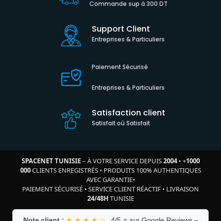
Commande sup à 300 DT
Support Client
Entreprises & Particuliers
Paiement Sécurisé
Entreprises & Particuliers
Satisfaction client
Satisfait où Satisfait
SPACENET TUNISIE
– À VOTRE SERVICE DEPUIS
2004
•
+
1000
000
CLIENTS ENREGISTRÉS
•
PRODUITS 100% AUTHENTIQUES
AVEC GARANTIE
•
PAIEMENT SÉCURISÉ
•
SERVICE CLIENT RÉACTIF
•
LIVRAISON
24/48H
TUNISIE
Note client :
★ ★ ★ ★ ☆
4/5 ⭐ sur Google Reviews –