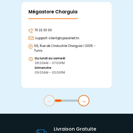
Mégastore Charguia
Mag
70 22 33 00
7
support-client@spacenet.tn
s
56, Rue de L'industrie Charguia I 2035 -
25
Tunis
Tu
Du lundi au samedi
D
08:00AM - 07:00PM
0
Dimanche
D
09:00AM - 03:00PM
0
←
→
Livraison Gratuite