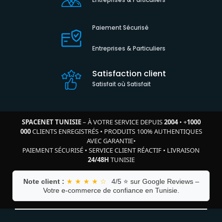
Paiement Sécurisé
Entreprises & Particuliers
Satisfaction client
Satisfait où Satisfait
SPACENET TUNISIE
– À VOTRE SERVICE DEPUIS
2004
•
+
1000
000
CLIENTS ENREGISTRÉS
•
PRODUITS 100% AUTHENTIQUES
AVEC GARANTIE
•
PAIEMENT SÉCURISÉ
•
SERVICE CLIENT RÉACTIF
•
LIVRAISON
24/48H
TUNISIE
Note client :
★ ★ ★ ★ ☆
4/5 ⭐ sur Google Reviews –
Votre e-commerce de confiance en Tunisie.