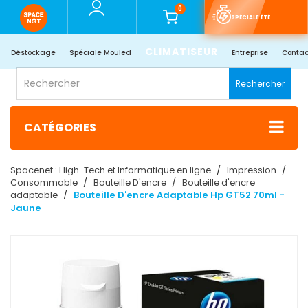
0
SPÉCIALE ÉTÉ
CLIMATISEUR
Déstockage
Spéciale Mouled
Entreprise
Contac
Rechercher
CATÉGORIES
Spacenet : High-Tech et Informatique en ligne
Impression
Consommable
Bouteille D'encre
Bouteille d'encre
adaptable
Bouteille D'encre Adaptable Hp GT52 70ml -
Jaune