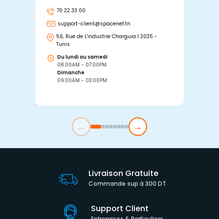
70 22 33 00
7
support-client@spacenet.tn
s
56, Rue de L'industrie Charguia I 2035 -
25
Tunis
Tu
Du lundi au samedi
D
08:00AM - 07:00PM
0
Dimanche
D
09:00AM - 03:00PM
0
←
→
Livraison Gratuite
Commande sup à 300 DT
Support Client
Entreprises & Particuliers