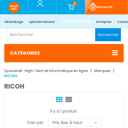
0
SPÉCIALE ÉTÉ
CLIMATISEUR
Déstockage
Spéciale Mouled
Entreprise
Contac
Rechercher
CATÉGORIES
Spacenet : High-Tech et Informatique en ligne
Marques
RICOH
RICOH
Il y a 1 produit.
Trier par:
Prix, Bas À Haut