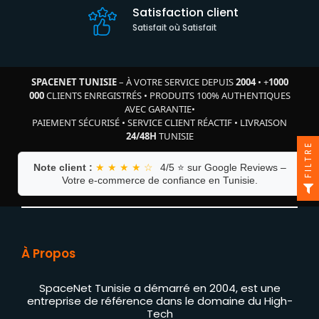
Satisfaction client
Satisfait où Satisfait
SPACENET TUNISIE
– À VOTRE SERVICE DEPUIS
2004
•
+
1000
000
CLIENTS ENREGISTRÉS
•
PRODUITS 100% AUTHENTIQUES
AVEC GARANTIE
•
PAIEMENT SÉCURISÉ
•
SERVICE CLIENT RÉACTIF
•
LIVRAISON
24/48H
TUNISIE
FILTRE
Note client :
★ ★ ★ ★ ☆
4/5 ⭐ sur Google Reviews –
Votre e-commerce de confiance en Tunisie.
À Propos
SpaceNet Tunisie a démarré en 2004, est une
entreprise de référence dans le domaine du High-
Tech