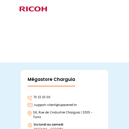
Mégastore Charguia
Mag
70 22 33 00
7
support-client@spacenet.tn
s
56, Rue de L'industrie Charguia I 2035 -
25
Tunis
Tu
Du lundi au samedi
D