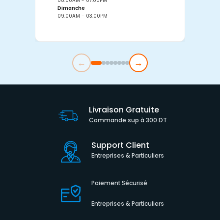
08:00AM - 07:00PM
0
Dimanche
D
09:00AM - 03:00PM
0
←
→
Livraison Gratuite
Commande sup à 300 DT
Support Client
Entreprises & Particuliers
Paiement Sécurisé
Entreprises & Particuliers