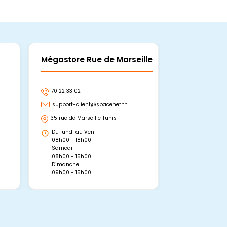
Mégastore Rue de Marseille
Mégastore
70 22 33 02
70 22 33 06
support-client@spacenet.tn
support-clie
35 rue de Marseille Tunis
Avenue Abou 
Hammamet, 
Du lundi au Ven
Du lundi au 
08h00 - 18h00
08h00 - 19h0
Samedi
Dimanche
08h00 - 15h00
09h00 - 15h0
Dimanche
09h00 - 15h00