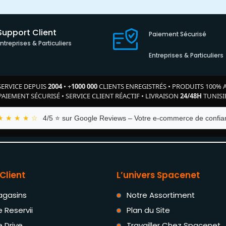
Support Client
Paiement Sécurisé
Entreprises & Particuliers
Entreprises & Particuliers
SERVICE DEPUIS
2004
•
+
1000 000
CLIENTS ENREGISTRÉS
•
PRODUITS 100% 
PAIEMENT SÉCURISÉ
•
SERVICE CLIENT RÉACTIF
•
LIVRAISON
24/48H
TUNISI
★ ★ ★ ★ ☆
4/5 ⭐ sur Google Reviews – Votre e-commerce de confian
Client
L’univers Spacenet
agasins
Notre Assortiment
e Reservii
Plan du Site
e Drive
Travailler Chez Spacenet