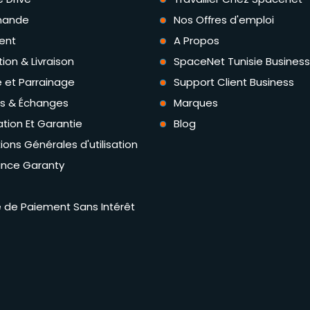
ande
Nos Offres d'emploi
ent
A Propos
tion & Livraison
SpaceNet Tunisie Business
té et Parrainage
Support Client Business
rs & Échanges
Marques
tion Et Garantie
Blog
ions Générales d'utilisation
ance Garanty
té de Paiement Sans Intérêt