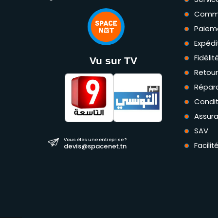
Comm
Paiem
Expédi
Fidéli
Vu sur TV
Retou
Répara
Condit
Assur
SAV
Vous êtes une entreprise ?
Facili
devis@spacenet.tn