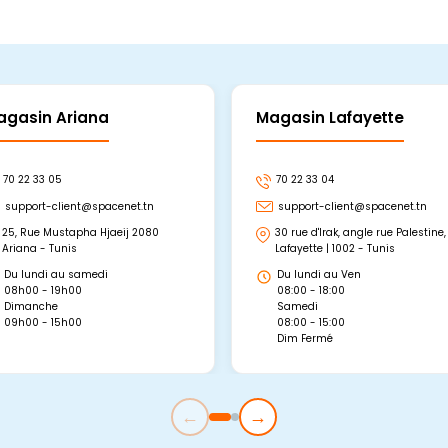
agasin Ariana
Magasin Lafayette
70 22 33 05
70 22 33 04
support-client@spacenet.tn
support-client@spacenet.tn
25, Rue Mustapha Hjaeij 2080
30 rue d'Irak, angle rue Palestine,
Ariana - Tunis
Lafayette | 1002 - Tunis
Du lundi au samedi
Du lundi au Ven
08h00 - 19h00
08:00 - 18:00
Dimanche
Samedi
09h00 - 15h00
08:00 - 15:00
Dim Fermé
←
→