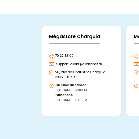
Mégastore Charguia
M
70 22 33 00
support-client@spacenet.tn
56, Rue de L'industrie Charguia I
2035 - Tunis
Du lundi au samedi
08:00AM - 07:00PM
Dimanche
09:00AM - 03:00PM