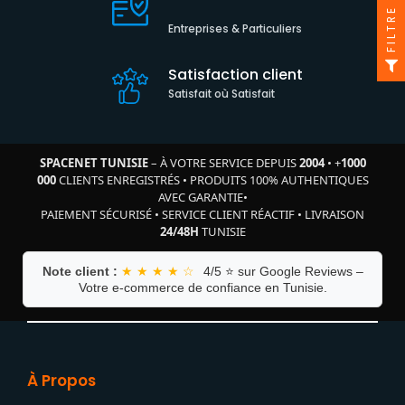
FILTRE
Entreprises & Particuliers
Satisfaction client
Satisfait où Satisfait
SPACENET TUNISIE
– À VOTRE SERVICE DEPUIS
2004
•
+
1000
000
CLIENTS ENREGISTRÉS
•
PRODUITS 100% AUTHENTIQUES
AVEC GARANTIE
•
PAIEMENT SÉCURISÉ
•
SERVICE CLIENT RÉACTIF
•
LIVRAISON
24/48H
TUNISIE
Note client :
★ ★ ★ ★ ☆
4/5 ⭐ sur Google Reviews –
Votre e-commerce de confiance en Tunisie.
À Propos