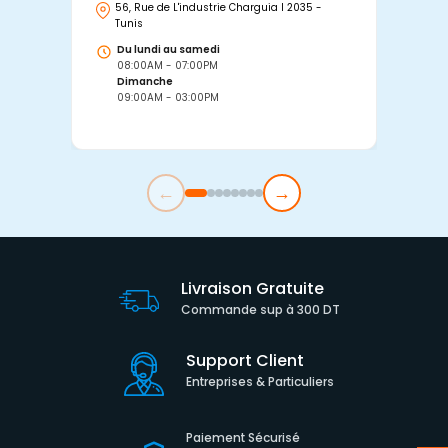
56, Rue de L'industrie Charguia I 2035 -
25
Tunis
Tu
Du lundi au samedi
D
08:00AM - 07:00PM
0
Dimanche
D
09:00AM - 03:00PM
0
←
→
Livraison Gratuite
Commande sup à 300 DT
Support Client
Entreprises & Particuliers
Paiement Sécurisé