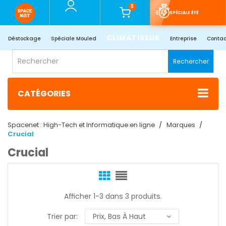
0
SPÉCIALE ÉTÉ
CLIMATISEUR
Déstockage
Spéciale Mouled
Entreprise
Contac
Rechercher
CATÉGORIES
Spacenet : High-Tech et Informatique en ligne
Marques
Crucial
Crucial
Afficher 1-3 dans 3 produits.
Trier par:
Prix, Bas À Haut