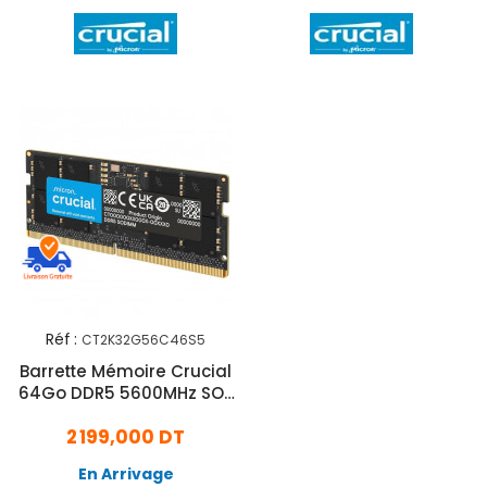
Réf :
CT2K32G56C46S5
Barrette Mémoire Crucial
64Go DDR5 5600MHz SO-
DIMM
2 199,000 DT
En Arrivage