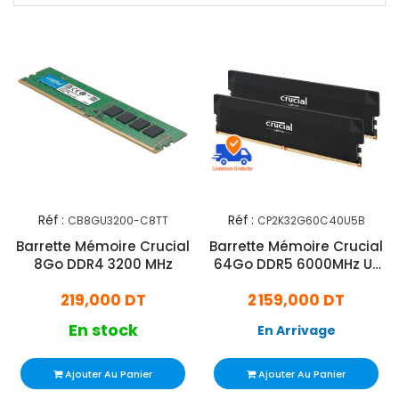
Réf :
Réf :
CB8GU3200-C8TT
CP2K32G60C40U5B
Barrette Mémoire Crucial
Barrette Mémoire Crucial
8Go DDR4 3200 MHz
64Go DDR5 6000MHz U-
DIMM
219,000 DT
2 159,000 DT
En stock
En Arrivage
Ajouter Au Panier
Ajouter Au Panier