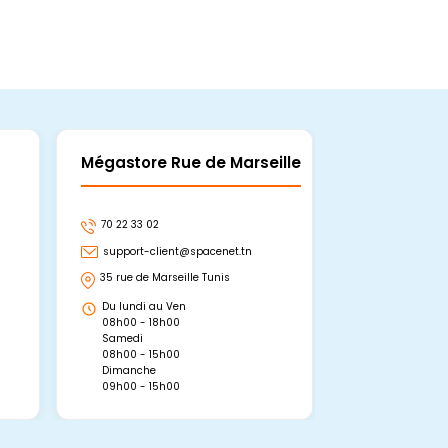
Mégastore Rue de Marseille
Mégastore
70 22 33 02
70 22 33 06
support-client@spacenet.tn
support-clie
35 rue de Marseille Tunis
Avenue Abou 
Hammamet, 
Du lundi au Ven
Du lundi au 
08h00 - 18h00
08h00 - 19h0
Samedi
Dimanche
08h00 - 15h00
09h00 - 15h0
Dimanche
09h00 - 15h00