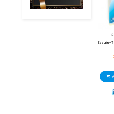
R
Essuie-T
A