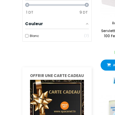
1
DT
9
DT
R
Couleur
Serviet
Blanc
7
100 F
A
OFFRIR UNE CARTE CADEAU