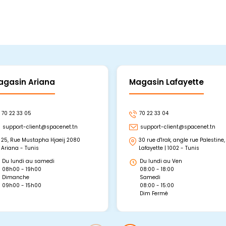
agasin Ariana
Magasin Lafayette
70 22 33 05
70 22 33 04
support-client@spacenet.tn
support-client@spacenet.tn
25, Rue Mustapha Hjaeij 2080
30 rue d'Irak, angle rue Palestine,
Ariana - Tunis
Lafayette | 1002 - Tunis
Du lundi au samedi
Du lundi au Ven
08h00 - 19h00
08:00 - 18:00
Dimanche
Samedi
09h00 - 15h00
08:00 - 15:00
Dim Fermé