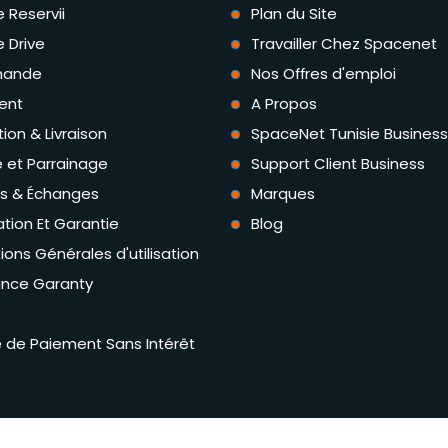
e Reservii
Plan du Site
e Drive
Travailler Chez Spacenet
ande
Nos Offres d'emploi
ent
A Propos
tion & Livraison
SpaceNet Tunisie Business
té et Parrainage
Support Client Business
rs & Échanges
Marques
tion Et Garantie
Blog
ions Générales d'utilisation
ance Garanty
té de Paiement Sans Intérêt