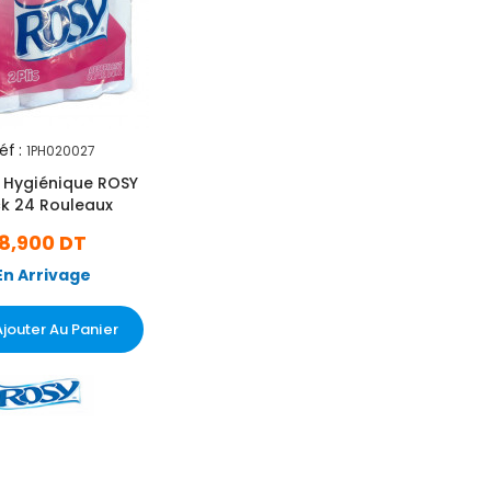
éf :
1PH020027
Hygiénique ROSY
k 24 Rouleaux
8,900 DT
En Arrivage
Ajouter Au Panier