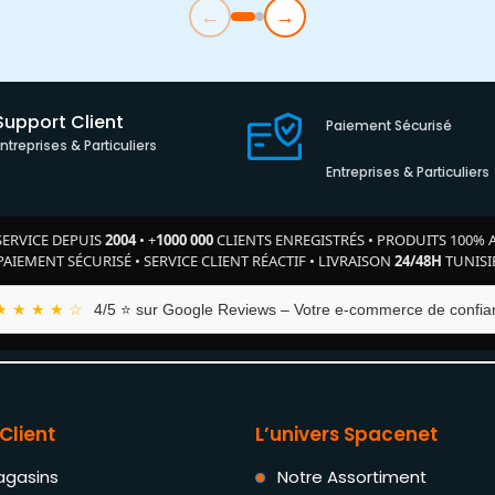
←
→
Support Client
Paiement Sécurisé
Entreprises & Particuliers
Entreprises & Particuliers
SERVICE DEPUIS
2004
•
+
1000 000
CLIENTS ENREGISTRÉS
•
PRODUITS 100% 
PAIEMENT SÉCURISÉ
•
SERVICE CLIENT RÉACTIF
•
LIVRAISON
24/48H
TUNISI
★ ★ ★ ★ ☆
4/5 ⭐ sur Google Reviews – Votre e-commerce de confian
Client
L’univers Spacenet
agasins
Notre Assortiment