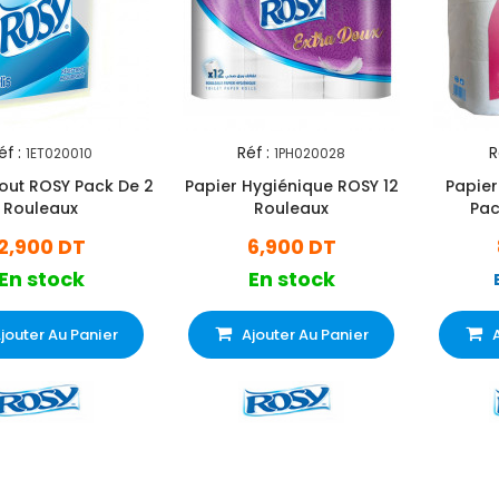
éf :
Réf :
R
1ET020010
1PH020028
out ROSY Pack De 2
Papier Hygiénique ROSY 12
Papier 
Rouleaux
Rouleaux
Pac
2,900 DT
6,900 DT
En stock
En stock
jouter Au Panier
Ajouter Au Panier