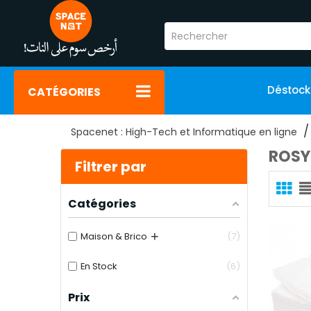
Déstoc
CATÉGORIES
Spacenet : High-Tech et Informatique en ligne
ROSY
Filtrer par
Catégories
+
Maison & Brico
7
En Stock
6
Prix