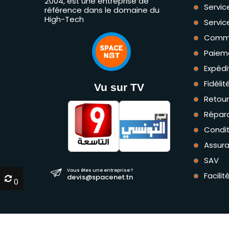
2004, est une entreprise de
Servic
référence dans le domaine du
High-Tech
Servic
Comm
Paiem
Expédi
Fidéli
Vu sur TV
Retou
Répara
Condit
Assur
SAV
Vous êtes une entreprise ?
Facili
devis@spacenet.tn
0
0