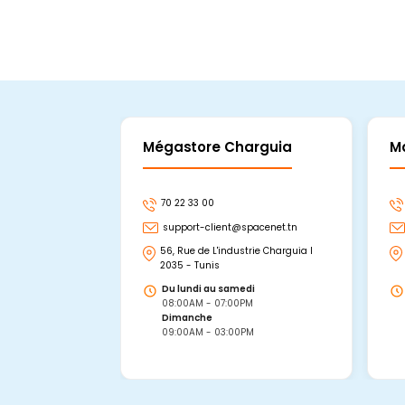
Mégastore Charguia
M
70 22 33 00
support-client@spacenet.tn
56, Rue de L'industrie Charguia I
2035 - Tunis
Du lundi au samedi
08:00AM - 07:00PM
Dimanche
09:00AM - 03:00PM