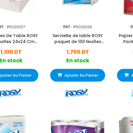
éf :
Réf :
R
1PS020027
1PS020026
tes De Table ROSY
Serviette de table ROSY
Papier
euilles 24x24 Cm
paquet de 100 feuilles
Pack
Blanc
blanc
1,100 DT
1,700 DT
En stock
En stock
jouter Au Panier
Ajouter Au Panier