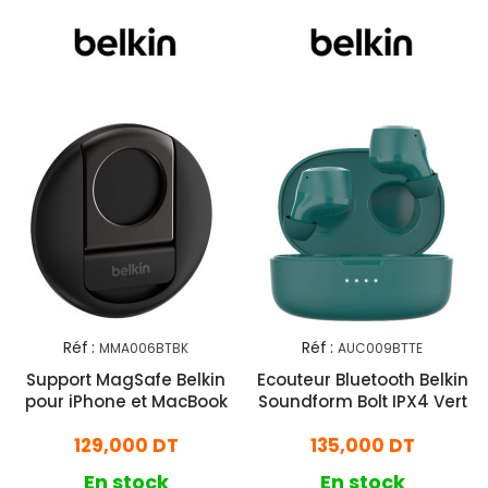
Réf :
Réf :
MMA006BTBK
AUC009BTTE
Support MagSafe Belkin
Ecouteur Bluetooth Belkin
pour iPhone et MacBook
Soundform Bolt IPX4 Vert
129,000 DT
135,000 DT
En stock
En stock