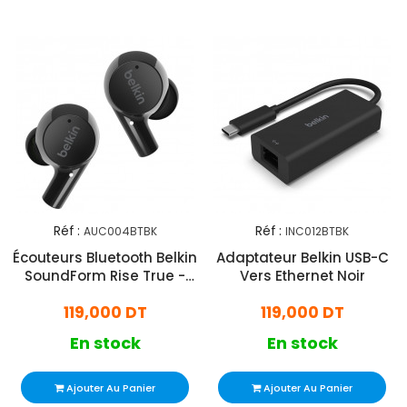
Réf :
Réf :
AUC004BTBK
INC012BTBK
Écouteurs Bluetooth Belkin
Adaptateur Belkin USB-C
SoundForm Rise True -
Vers Ethernet Noir
Noir
119,000 DT
119,000 DT
En stock
En stock
Ajouter Au Panier
Ajouter Au Panier