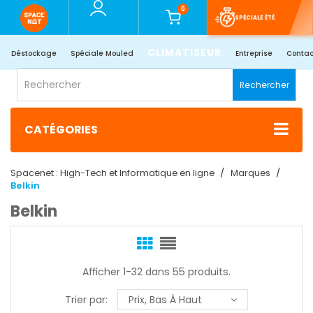
0
SPÉCIALE ÉTÉ
CLIMATISEUR
Déstockage
Spéciale Mouled
Entreprise
Contac
Rechercher
CATÉGORIES
Spacenet : High-Tech et Informatique en ligne
Marques
Belkin
Belkin
Afficher 1-32 dans 55 produits.
Trier par:
Prix, Bas À Haut