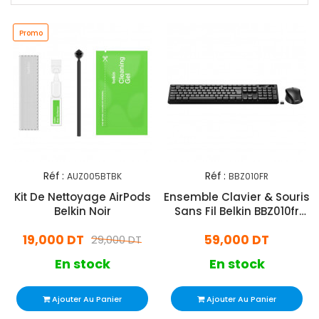
Promo
Réf :
Réf :
AUZ005BTBK
BBZ010FR
Kit De Nettoyage AirPods
Ensemble Clavier & Souris
Belkin Noir
Sans Fil Belkin BBZ010fr
Noir
19,000 DT
59,000 DT
29,000 DT
En stock
En stock
Ajouter Au Panier
Ajouter Au Panier