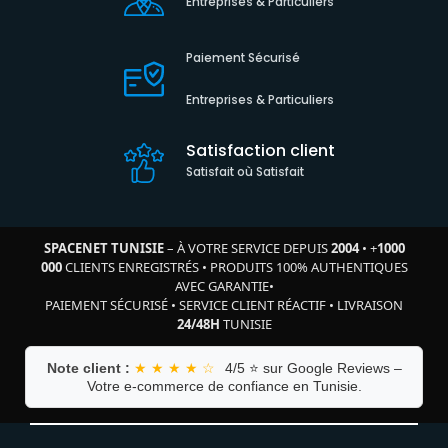
Entreprises & Particuliers
Paiement Sécurisé
Entreprises & Particuliers
Satisfaction client
Satisfait où Satisfait
SPACENET TUNISIE
– À VOTRE SERVICE DEPUIS
2004
•
+
1000
000
CLIENTS ENREGISTRÉS
•
PRODUITS 100% AUTHENTIQUES
AVEC GARANTIE
•
PAIEMENT SÉCURISÉ
•
SERVICE CLIENT RÉACTIF
•
LIVRAISON
24/48H
TUNISIE
Note client :
★ ★ ★ ★ ☆
4/5 ⭐ sur Google Reviews –
Votre e-commerce de confiance en Tunisie.