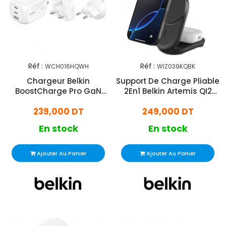
Réf :
Réf :
WCH016HQWH
WIZ039KQBK
Chargeur Belkin
Support De Charge Pliable
BoostCharge Pro GaN
2En1 Belkin Artemis QI2
100W Blanc + Kit De
25W Noir
239,000 DT
249,000 DT
Voyage
En stock
En stock
Ajouter Au Panier
Ajouter Au Panier