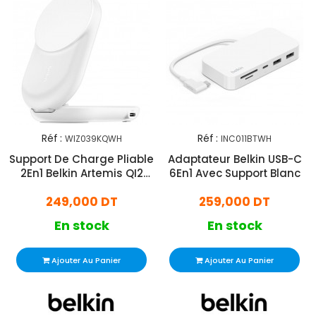
Réf :
Réf :
WIZ039KQWH
INC011BTWH
Support De Charge Pliable
Adaptateur Belkin USB-C
2En1 Belkin Artemis QI2
6En1 Avec Support Blanc
25W Blanc
249,000 DT
259,000 DT
En stock
En stock
Ajouter Au Panier
Ajouter Au Panier