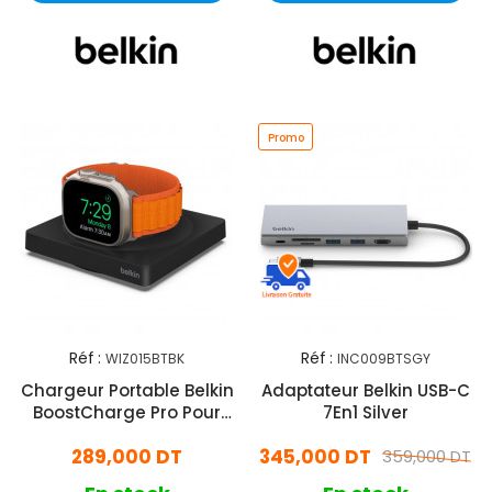
Promo
Réf :
Réf :
WIZ015BTBK
INC009BTSGY
Chargeur Portable Belkin
Adaptateur Belkin USB-C
BoostCharge Pro Pour
7En1 Silver
Apple Watch Noir
289,000 DT
345,000 DT
359,000 DT