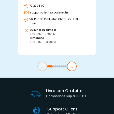
70 22 33 00
7
support-client@spacenet.tn
s
56, Rue de L'industrie Charguia I 2035 -
25
Tunis
Tu
Du lundi au samedi
D
08:00AM - 07:00PM
0
Dimanche
D
09:00AM - 03:00PM
0
←
→
Livraison Gratuite
Commande sup à 300 DT
Support Client