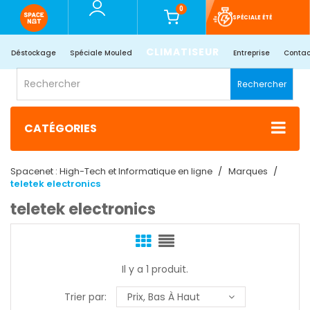
0
SPÉCIALE ÉTÉ
CLIMATISEUR
Déstockage
Spéciale Mouled
Entreprise
Contac
Rechercher
CATÉGORIES
Spacenet : High-Tech et Informatique en ligne
Marques
teletek electronics
teletek electronics
Il y a 1 produit.
Trier par:
Prix, Bas À Haut