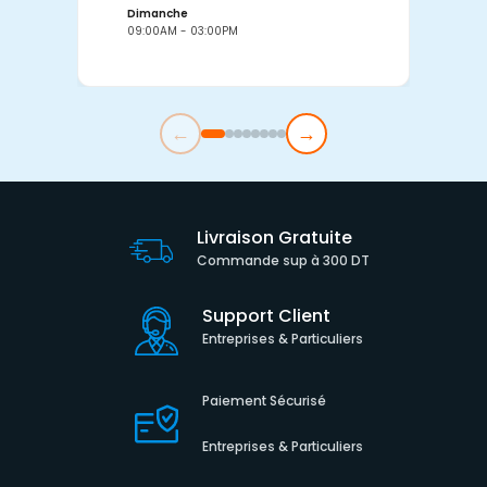
Dimanche
D
09:00AM - 03:00PM
0
←
→
Livraison Gratuite
Commande sup à 300 DT
Support Client
Entreprises & Particuliers
Paiement Sécurisé
Entreprises & Particuliers