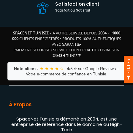
Satisfaction client
Satisfait où Satisfait
SPACENET TUNISIE
– À VOTRE SERVICE DEPUIS
2004
•
+
1000
000
CLIENTS ENREGISTRÉS
•
PRODUITS 100% AUTHENTIQUES
AVEC GARANTIE
•
PAIEMENT SÉCURISÉ
•
SERVICE CLIENT RÉACTIF
•
LIVRAISON
24/48H
TUNISIE
FILTRE
Note client :
★ ★ ★ ★ ☆
4/5 ⭐ sur Google Reviews –
Votre e-commerce de confiance en Tunisie.
À Propos
SpaceNet Tunisie a démarré en 2004, est une
entreprise de référence dans le domaine du High-
Tech