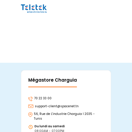
Mégastore Charguia
Mag
70 22 33 00
7
support-client@spacenet.tn
s
56, Rue de L'industrie Charguia I 2035 -
25
Tunis
Tu
Du lundi au samedi
D
08:00AM - 07:00PM
0