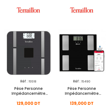
Réf :
Réf :
15518
15490
Pèse Personne
Pèse Personne
Impédancemètre
Impédancemètre
Terraillon Sun Power Fit
Terraillon Smart Connect
129,000 DT
139,000 DT
180 Kg Noir
160 Kg Noir