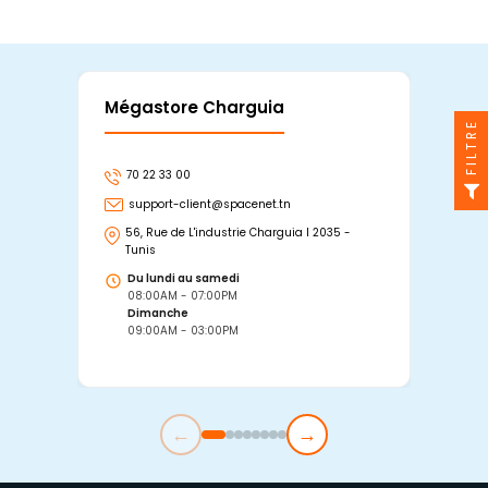
Mégastore Charguia
Mag
FILTRE
70 22 33 00
7
support-client@spacenet.tn
s
56, Rue de L'industrie Charguia I 2035 -
25
Tunis
Tu
Du lundi au samedi
D
08:00AM - 07:00PM
0
Dimanche
D
09:00AM - 03:00PM
0
←
→