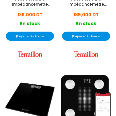
Impédancemètre
Impédancemètre
Terraillon Smart Connect
Terraillon Body Color
139,000 DT
189,000 DT
160 Kg Gris
Connect 180 Kg Noir
En stock
En stock
Ajouter Au Panier
Ajouter Au Panier