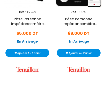
Réf :
Réf :
15540
15527
Pèse Personne
Pèse Personne
Impédancemètre
Impédancemètre
Terraillon Tsquare 180 Kg
Terraillon Weight Connect
65,000 DT
89,000 DT
Noir
180 Kg Noir
En Arrivage
En Arrivage
Ajouter Au Panier
Ajouter Au Panier