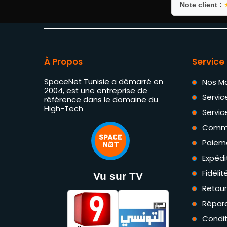
Note client :
À Propos
Service 
SpaceNet Tunisie a démarré en
Nos M
2004, est une entreprise de
Servic
référence dans le domaine du
High-Tech
Servic
Comm
Paiem
Expédi
Fidéli
Vu sur TV
Retou
Répara
Condit