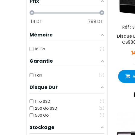
Prix
14
DT
799
DT
Réf :
S
Mémoire
Disque D
CS900
16 Go
1
1
Garantie
1 an
7
A
Disque Dur
1 To SSD
1
250 Go SSD
2
500 Go
1
Stockage