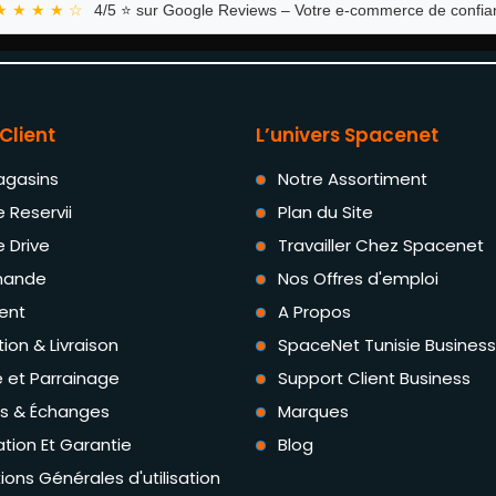
★ ★ ★ ★ ☆
4/5 ⭐ sur Google Reviews – Votre e-commerce de confian
Client
L’univers Spacenet
agasins
Notre Assortiment
e Reservii
Plan du Site
e Drive
Travailler Chez Spacenet
ande
Nos Offres d'emploi
ent
A Propos
tion & Livraison
SpaceNet Tunisie Business
té et Parrainage
Support Client Business
rs & Échanges
Marques
tion Et Garantie
Blog
ions Générales d'utilisation