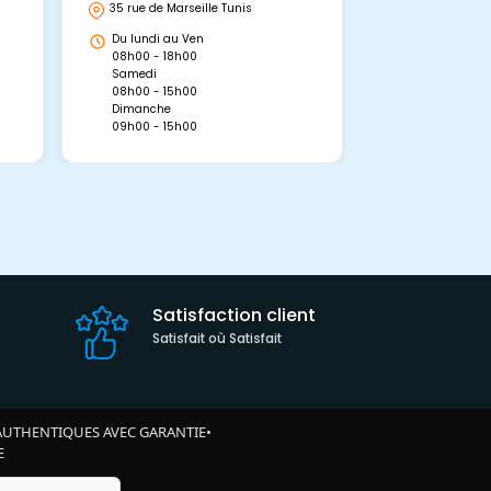
35 rue de Marseille Tunis
Avenue Abou 
Hammamet, 
Du lundi au Ven
Du lundi au 
08h00 - 18h00
08h00 - 19h0
Samedi
Dimanche
08h00 - 15h00
09h00 - 15h0
Dimanche
09h00 - 15h00
Satisfaction client
Satisfait où Satisfait
AUTHENTIQUES AVEC GARANTIE
•
E