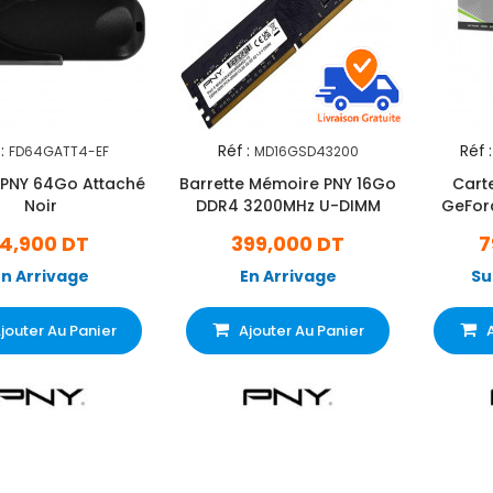
:
Réf :
Réf :
FD64GATT4-EF
MD16GSD43200
 PNY 64Go Attaché
Barrette Mémoire PNY 16Go
Cart
Noir
DDR4 3200MHz U-DIMM
GeFor
R
14,900 DT
399,000 DT
7
En Arrivage
En Arrivage
Su
jouter Au Panier
Ajouter Au Panier