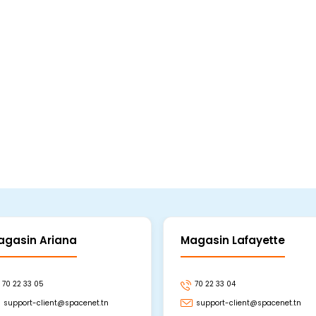
agasin Ariana
Magasin Lafayette
70 22 33 05
70 22 33 04
support-client@spacenet.tn
support-client@spacenet.tn