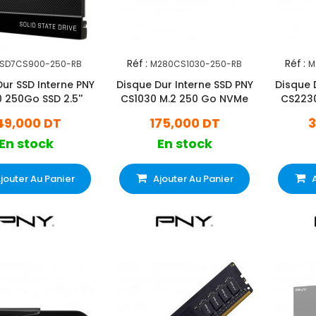
Réf :
Réf :
SD7CS900-250-RB
M280CS1030-250-RB
M
ur SSD Interne PNY
Disque Dur Interne SSD PNY
Disque 
 250Go SSD 2.5''
CS1030 M.2 250 Go NVMe
CS223
49,000 DT
175,000 DT
3
En stock
En stock
jouter Au Panier
Ajouter Au Panier