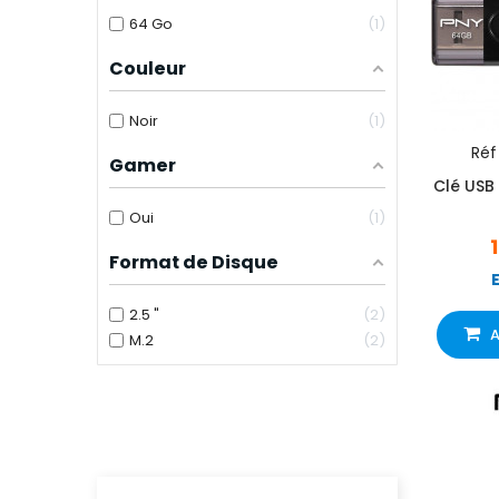
64 Go
1
Couleur
Noir
1
Réf 
Gamer
Clé USB
Oui
1
Format de Disque
2.5 "
2
A
M.2
2