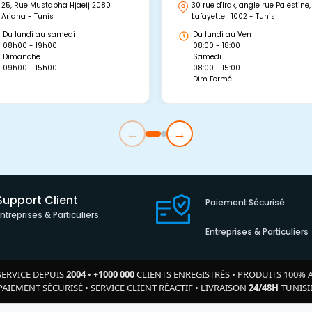
25, Rue Mustapha Hjaeij 2080
30 rue d'Irak, angle rue Palestine,
Ariana - Tunis
Lafayette | 1002 - Tunis
Du lundi au samedi
Du lundi au Ven
08h00 - 19h00
08:00 - 18:00
Dimanche
Samedi
09h00 - 15h00
08:00 - 15:00
Dim Fermé
←
→
Support Client
Paiement Sécurisé
Entreprises & Particuliers
Entreprises & Particuliers
SERVICE DEPUIS
2004
•
+
1000 000
CLIENTS ENREGISTRÉS
•
PRODUITS 100% 
PAIEMENT SÉCURISÉ
•
SERVICE CLIENT RÉACTIF
•
LIVRAISON
24/48H
TUNISI