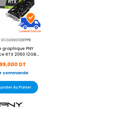
VCG206012DFPPB
e graphique PNY
ce RTX 2060 12GB
evel Dual Fan
99,000 DT
r commande
Ajouter Au Panier