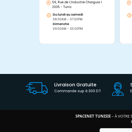
56, Rue de L'industrie Charguia I
2035 - Tunis
Du lundi au samedi
08:00AM - 07:00PM
Dimanche
09:00AM - 03:00PM
Livraison Gratuite
Commande sup à 300 DT
SPACENET TUNISIE
– À VOTRE 