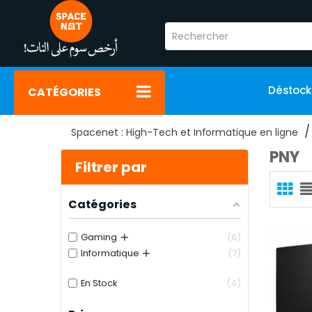
Déstoc
CATÉGORIES
Spacenet : High-Tech et Informatique en ligne
PNY
Filtrer par
Catégories
+
Gaming
6
+
Informatique
7
En Stock
4