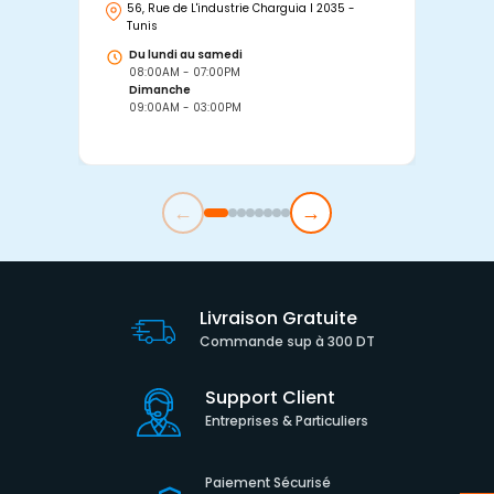
56, Rue de L'industrie Charguia I 2035 -
25
Tunis
Tu
Du lundi au samedi
D
08:00AM - 07:00PM
0
Dimanche
D
09:00AM - 03:00PM
0
←
→
Livraison Gratuite
Commande sup à 300 DT
Support Client
Entreprises & Particuliers
Paiement Sécurisé