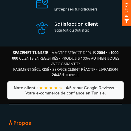
FILTRE
Entreprises & Particuliers
Satisfaction client
Satisfait où Satisfait
SPACENET TUNISIE
– À VOTRE SERVICE DEPUIS
2004
•
+
1000
000
CLIENTS ENREGISTRÉS
•
PRODUITS 100% AUTHENTIQUES
AVEC GARANTIE
•
PAIEMENT SÉCURISÉ
•
SERVICE CLIENT RÉACTIF
•
LIVRAISON
24/48H
TUNISIE
Note client :
★ ★ ★ ★ ☆
4/5 ⭐ sur Google Reviews –
Votre e-commerce de confiance en Tunisie.
À Propos