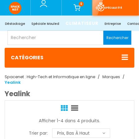
0
SPÉCIALE ÉTÉ
CLIMATISEUR
Déstockage
Spéciale Mouled
Entreprise
Contac
Rechercher
CATÉGORIES
Spacenet : High-Tech et Informatique en ligne
Marques
Yealink
Yealink
Afficher 1-4 dans 4 produits.
Trier par:
Prix, Bas À Haut