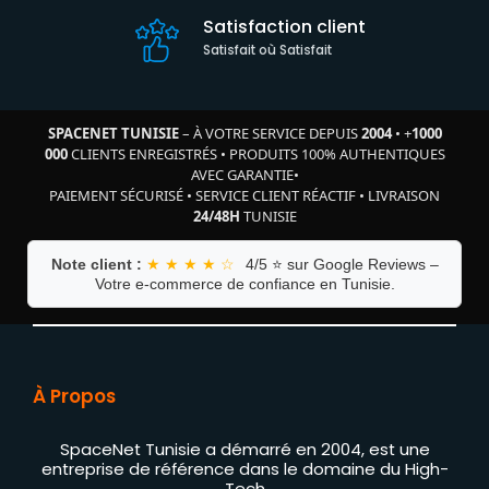
Satisfaction client
Satisfait où Satisfait
SPACENET TUNISIE
– À VOTRE SERVICE DEPUIS
2004
•
+
1000
000
CLIENTS ENREGISTRÉS
•
PRODUITS 100% AUTHENTIQUES
AVEC GARANTIE
•
PAIEMENT SÉCURISÉ
•
SERVICE CLIENT RÉACTIF
•
LIVRAISON
24/48H
TUNISIE
Note client :
★ ★ ★ ★ ☆
4/5 ⭐ sur Google Reviews –
Votre e-commerce de confiance en Tunisie.
À Propos
SpaceNet Tunisie a démarré en 2004, est une
entreprise de référence dans le domaine du High-
Tech