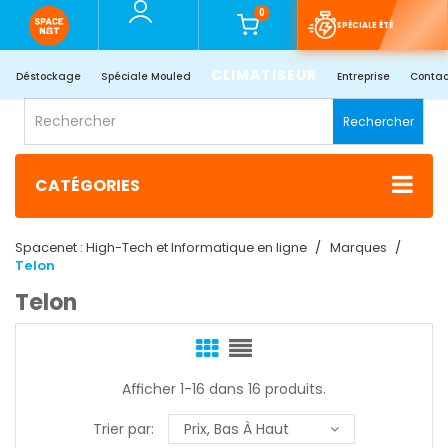
0
SPÉCIALE ÉTÉ
CLIMATISEUR
Déstockage
Spéciale Mouled
Entreprise
Contac
Rechercher
CATÉGORIES
Spacenet : High-Tech et Informatique en ligne
Marques
Telon
Telon
Afficher 1-16 dans 16 produits.
Trier par:
Prix, Bas À Haut