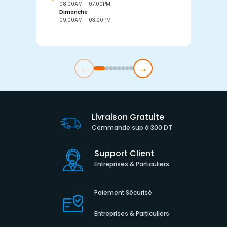
08:00AM - 07:00PM
0
Dimanche
D
09:00AM - 03:00PM
0
←
→
Livraison Gratuite
Commande sup à 300 DT
Support Client
Entreprises & Particuliers
Paiement Sécurisé
Entreprises & Particuliers