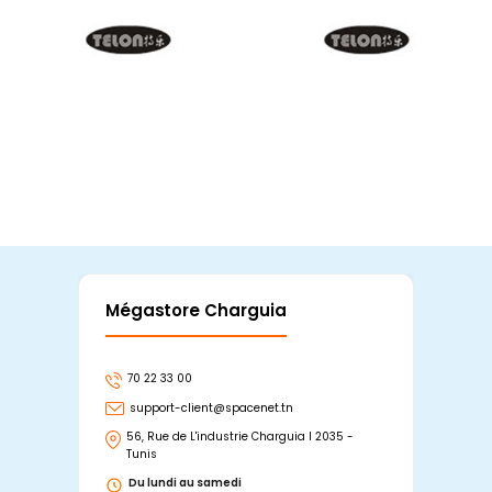
Mégastore Charguia
Mag
70 22 33 00
7
support-client@spacenet.tn
s
56, Rue de L'industrie Charguia I 2035 -
25
Tunis
Tu
Du lundi au samedi
D