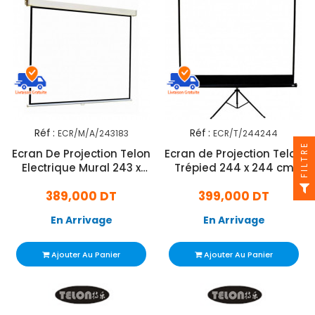
Réf :
Réf :
ECR/M/A/243183
ECR/T/244244
FILTRE
Ecran De Projection Telon
Ecran de Projection Telon
Electrique Mural 243 x
Trépied 244 x 244 cm
183cm
389,000 DT
399,000 DT
En Arrivage
En Arrivage
Ajouter Au Panier
Ajouter Au Panier