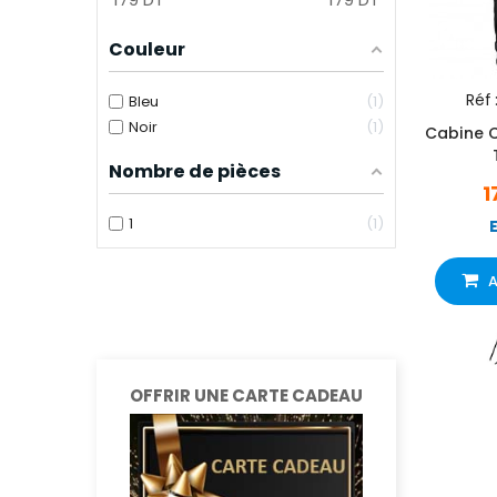
Couleur
Réf 
Bleu
1
Noir
1
Cabine 
Nombre de pièces
1
1
1
A
OFFRIR UNE CARTE CADEAU