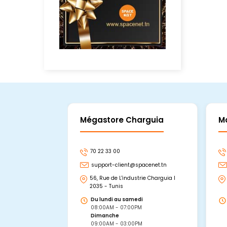
Mégastore Charguia
M
70 22 33 00
support-client@spacenet.tn
56, Rue de L'industrie Charguia I
2035 - Tunis
Du lundi au samedi
08:00AM - 07:00PM
Dimanche
09:00AM - 03:00PM