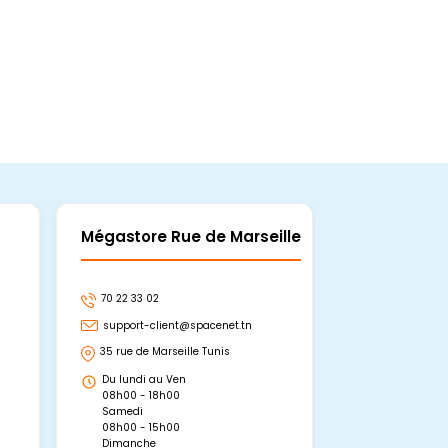
Mégastore Rue de Marseille
Mégastore
70 22 33 02
70 22 33 06
support-client@spacenet.tn
support-clie
35 rue de Marseille Tunis
Avenue Abou 
Hammamet, 
Du lundi au Ven
Du lundi au 
08h00 - 18h00
08h00 - 19h0
Samedi
Dimanche
08h00 - 15h00
09h00 - 15h0
Dimanche