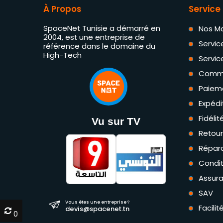
À Propos
Service 
SpaceNet Tunisie a démarré en
Nos M
2004, est une entreprise de
Servic
référence dans le domaine du
High-Tech
Servic
Comm
Paiem
Expédi
Fidéli
Vu sur TV
Retou
Répara
Condit
Assur
SAV
Vous êtes une entreprise ?
Facili
devis@spacenet.tn
0
0