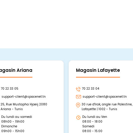
agasin Ariana
Magasin Lafayette
70 22 33 05
70 22 33 04
support-client@spacenet.tn
support-client@spacenet.tn
25, Rue Mustapha Hjaeij 2080
30 rue d'Irak, angle rue Palestine,
Ariana - Tunis
Lafayette | 1002 - Tunis
Du lundi au samedi
Du lundi au Ven
08h00 - 19h00
08:00 - 18:00
Dimanche
Samedi
09h00 - 15h00
08:00 - 15:00