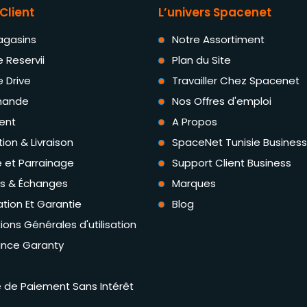
Client
L’univers Spacenet
agasins
Notre Assortiment
e Reservii
Plan du Site
e Drive
Travailler Chez Spacenet
ande
Nos Offres d'emploi
ent
A Propos
tion & Livraison
SpaceNet Tunisie Business
té et Parrainage
Support Client Business
rs & Échanges
Marques
tion Et Garantie
Blog
ions Générales d'utilisation
ance Garanty
té de Paiement Sans Intérêt