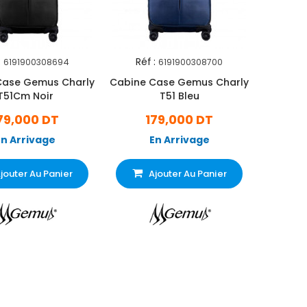
:
Réf :
6191900308694
6191900308700
Case Gemus Charly
Cabine Case Gemus Charly
T51Cm Noir
T51 Bleu
79,000 DT
179,000 DT
En Arrivage
En Arrivage
jouter Au Panier
Ajouter Au Panier