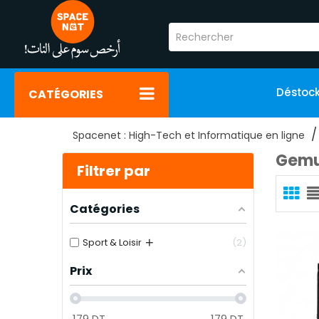
Déstoc
CATÉGORIES
Spacenet : High-Tech et Informatique en ligne
Gem
Filtrer par
Catégories
+
Sport & Loisir
2
Prix
179
DT
179
DT