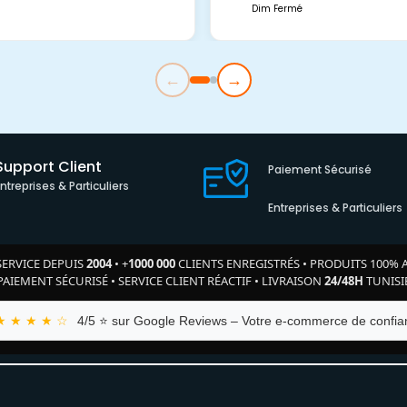
Dim Fermé
←
→
Support Client
Paiement Sécurisé
Entreprises & Particuliers
Entreprises & Particuliers
SERVICE DEPUIS
2004
•
+
1000 000
CLIENTS ENREGISTRÉS
•
PRODUITS 100% 
PAIEMENT SÉCURISÉ
•
SERVICE CLIENT RÉACTIF
•
LIVRAISON
24/48H
TUNISI
★ ★ ★ ★ ☆
4/5 ⭐ sur Google Reviews – Votre e-commerce de confian