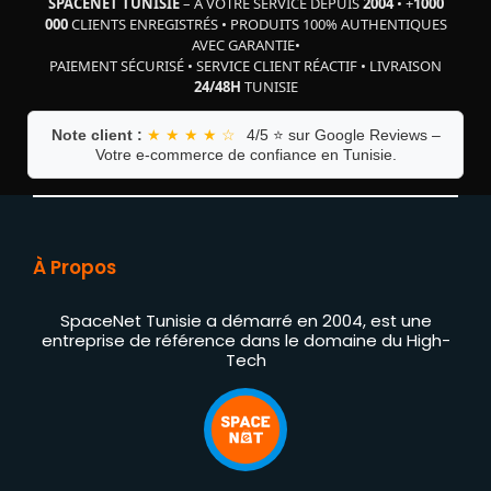
SPACENET TUNISIE
– À VOTRE SERVICE DEPUIS
2004
•
+
1000
000
CLIENTS ENREGISTRÉS
•
PRODUITS 100% AUTHENTIQUES
AVEC GARANTIE
•
PAIEMENT SÉCURISÉ
•
SERVICE CLIENT RÉACTIF
•
LIVRAISON
24/48H
TUNISIE
Note client :
★ ★ ★ ★ ☆
4/5 ⭐ sur Google Reviews –
Votre e-commerce de confiance en Tunisie.
À Propos
SpaceNet Tunisie a démarré en 2004, est une
entreprise de référence dans le domaine du High-
Tech