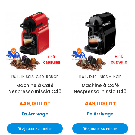
Réf :
Réf :
INISSIA-C40-ROUGE
D40-INISSIA-NOIR
Machine à Café
Machine à Café
Nespresso Inissia C40
Nespresso Inissia D40
1200W Rouge
1260W - Noir
449,000 DT
449,000 DT
En Arrivage
En Arrivage
Ajouter Au Panier
Ajouter Au Panier