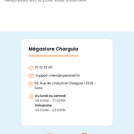
Mégastore Charguia
Mag
70 22 33 00
7
support-client@spacenet.tn
s
56, Rue de L'industrie Charguia I 2035 -
25
Tunis
Tu
Du lundi au samedi
D
08:00AM - 07:00PM
0
Dimanche
D
09:00AM - 03:00PM
0