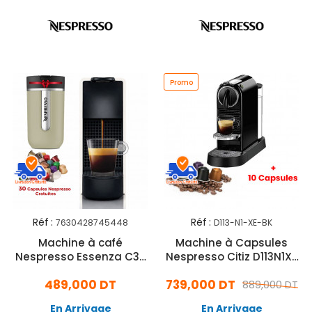
Promo
Réf :
Réf :
7630428745448
D113-N1-XE-BK
Machine à café
Machine à Capsules
Nespresso Essenza C30
Nespresso Citiz D113N1XE
N1 XE Mini 1200W Blanc
1260W - Noir
489,000 DT
739,000 DT
889,000 DT
En Arrivage
En Arrivage