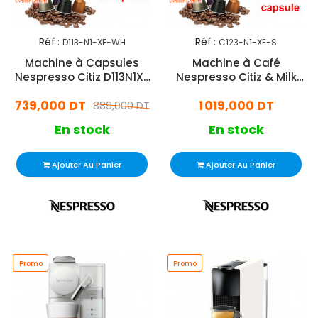
Réf :
Réf :
D113-N1-XE-WH
C123-N1-XE-S
Machine à Capsules
Machine à Café
Nespresso Citiz D113N1XE
Nespresso Citiz & Milk
1500W - Blanc
C123N1XE 1500W + 20
739,000 DT
1 019,000 DT
889,000 DT
Capsules - Silver
En stock
En stock
Ajouter Au Panier
Ajouter Au Panier
Promo
Promo