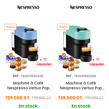
Promo
Promo
Réf :
Réf :
7630311563425
7630311563036
Machine à Café
Machine à Café
Nespresso Vertuo Pop
Nespresso Vertuo Pop
1500W Bleu
1500W Bleu Aqua
729,000 DT
729,000 DT
1 110,000 DT
1 110,000 DT
En stock
En stock