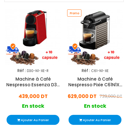
Promo
Réf :
Réf :
D30-N1-XE-R
C61-N1-XE
Machine à Café
Machine à Café
Nespresso Essenza D30
Nespresso Pixie C61N1XE
1200W - Rouge
1260W - Noir
439,000 DT
629,000 DT
739,000 DT
En stock
En stock
Ajouter Au Panier
Ajouter Au Panier