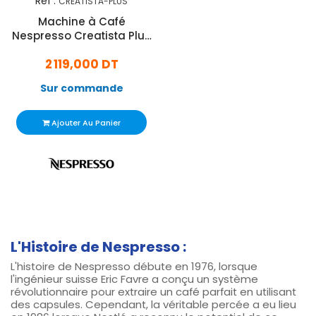
Réf :
CREATISTA-PLUS
Machine à Café
Nespresso Creatista Plus
1500W + 60 Capsules
2 119,000 DT
Nespresso- Inox
Sur commande
Ajouter Au Panier
L'Histoire de Nespresso :
L'histoire de Nespresso débute en 1976, lorsque
l'ingénieur suisse Eric Favre a conçu un système
révolutionnaire pour extraire un café parfait en utilisant
des capsules. Cependant, la véritable percée a eu lieu