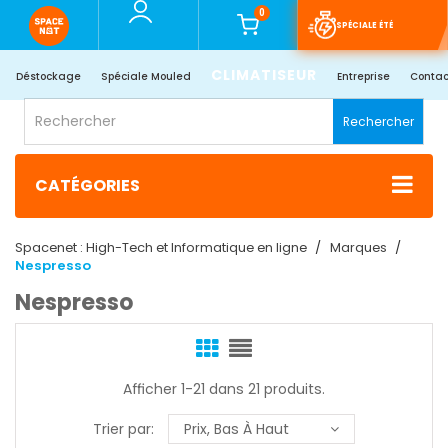
0
SPÉCIALE ÉTÉ
CLIMATISEUR
Déstockage
Spéciale Mouled
Entreprise
Contac
Rechercher
CATÉGORIES
Spacenet : High-Tech et Informatique en ligne
Marques
Nespresso
Nespresso
Afficher 1-21 dans 21 produits.
Trier par:
Prix, Bas À Haut