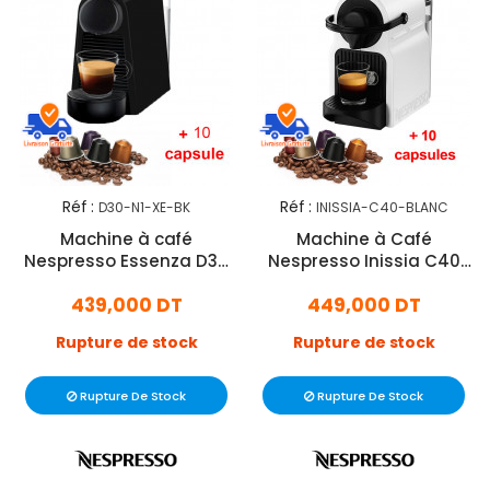
Réf :
Réf :
D30-N1-XE-BK
INISSIA-C40-BLANC
Machine à café
Machine à Café
Nespresso Essenza D30
Nespresso Inissia C40
1200W - Noir
1200W Blanc
439,000 DT
449,000 DT
Rupture de stock
Rupture de stock
Rupture De Stock
Rupture De Stock