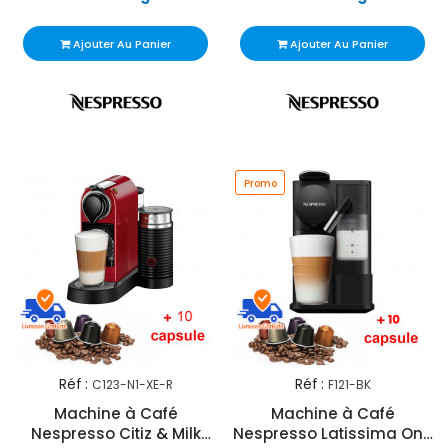
Ajouter Au Panier
Ajouter Au Panier
Promo
Réf :
Réf :
C123-N1-XE-R
F121-BK
Machine à Café
Machine à Café
Nespresso Citiz & Milk
Nespresso Latissima One