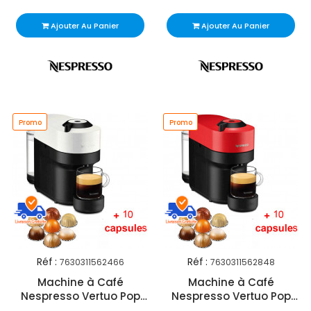
Ajouter Au Panier
Ajouter Au Panier
Promo
Promo
Réf :
Réf :
7630311562466
7630311562848
Machine à Café
Machine à Café
Nespresso Vertuo Pop
Nespresso Vertuo Pop
1500W Blanc
1500W Rouge