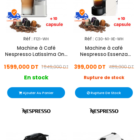
Réf :
Réf :
F121-WH
C30-N1-XE-WH
Machine à Café
Machine à café
Nespresso Latissima One
Nespresso Essenza
F121 1450W - Blanc
C30N1XE 1200W - Blanc
1 599,000 DT
399,000 DT
1 649,000 DT
489,000 DT
En stock
Rupture de stock
Ajouter Au Panier
Rupture De Stock