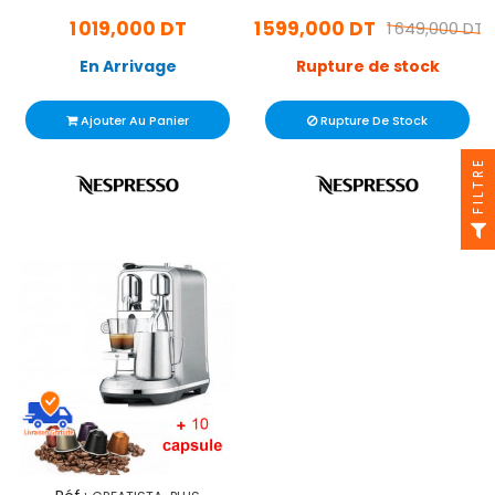
C123N1XE 1500W + 20
F121 1450W - Noir
1 019,000 DT
1 599,000 DT
Capsules - Rouge
1 649,000 DT
En Arrivage
Rupture de stock
Ajouter Au Panier
Rupture De Stock
FILTRE