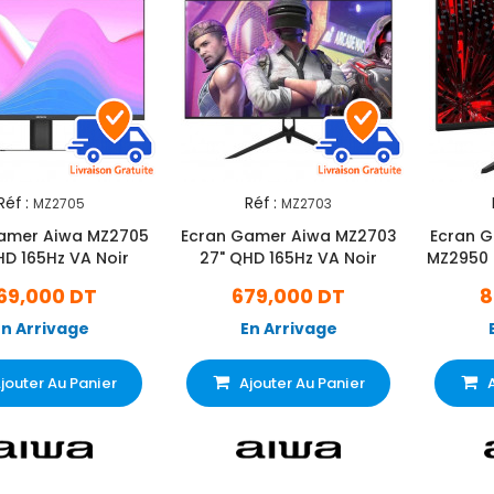
Réf :
Réf :
MZ2705
MZ2703
amer Aiwa MZ2705
Ecran Gamer Aiwa MZ2703
Ecran G
HD 165Hz VA Noir
27" QHD 165Hz VA Noir
MZ2950 
69,000 DT
679,000 DT
8
En Arrivage
En Arrivage
jouter Au Panier
Ajouter Au Panier