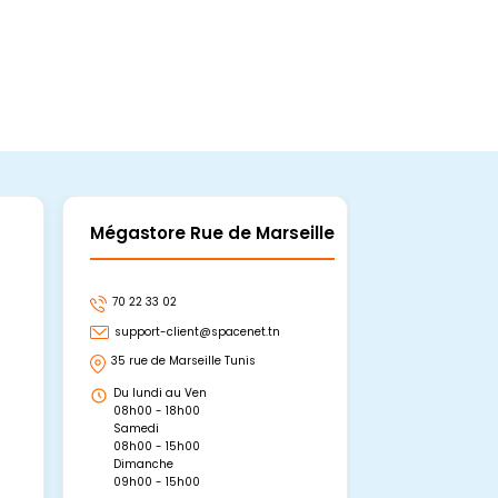
Mégastore Rue de Marseille
Mégastore
70 22 33 02
70 22 33 06
support-client@spacenet.tn
support-clie
35 rue de Marseille Tunis
Avenue Abou 
Hammamet, 
Du lundi au Ven
Du lundi au 
08h00 - 18h00
08h00 - 19h0
Samedi
Dimanche
08h00 - 15h00
09h00 - 15h0
Dimanche
09h00 - 15h00