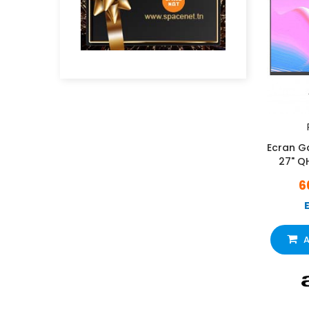
Ecran G
27" Q
6
A