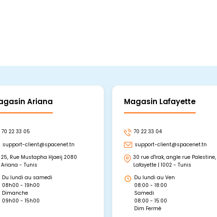
agasin Ariana
Magasin Lafayette
70 22 33 05
70 22 33 04
support-client@spacenet.tn
support-client@spacenet.tn
25, Rue Mustapha Hjaeij 2080
30 rue d'Irak, angle rue Palestine,
Ariana - Tunis
Lafayette | 1002 - Tunis
Du lundi au samedi
Du lundi au Ven
08h00 - 19h00
08:00 - 18:00
Dimanche
Samedi
09h00 - 15h00
08:00 - 15:00
Dim Fermé