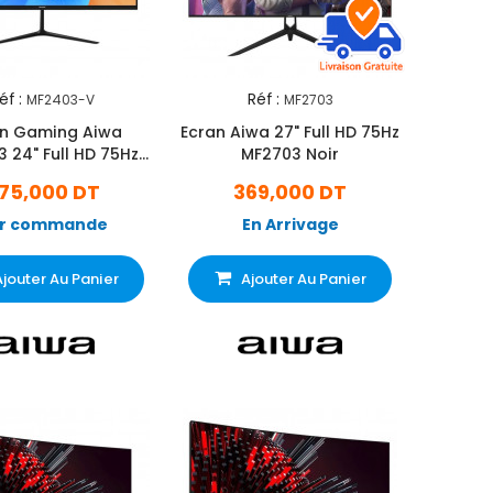
éf :
Réf :
MF2403-V
MF2703
an Gaming Aiwa
Ecran Aiwa 27" Full HD 75Hz
 24" Full HD 75Hz
MF2703 Noir
Noir
75,000 DT
369,000 DT
r commande
En Arrivage
Ajouter Au Panier
Ajouter Au Panier