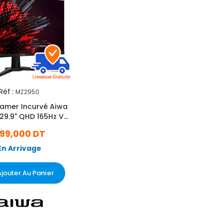
Réf :
MZ2950
amer Incurvé Aiwa
29.9" QHD 165Hz VA
Noir
99,000 DT
En Arrivage
Ajouter Au Panier