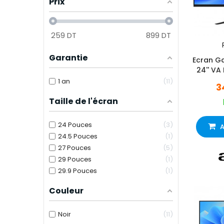
Prix
259
DT
899
DT
Garantie
Ecran G
24'' VA
1 an
11
3
Taille de l'écran
24 Pouces
3
A
24.5 Pouces
1
27 Pouces
5
29 Pouces
1
29.9 Pouces
1
Couleur
Noir
11