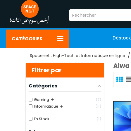
Déstoc
CATÉGORIES
Spacenet : High-Tech et Informatique en ligne
Aiwa
Filtrer par
Catégories
+
Gaming
7
+
Informatique
11
En Stock
1