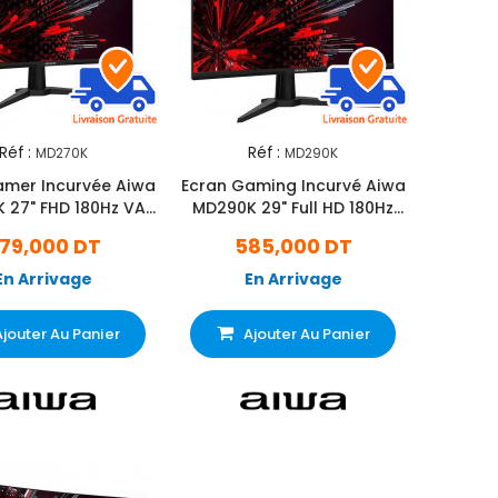
Réf :
Réf :
MD270K
MD290K
amer Incurvée Aiwa
Ecran Gaming Incurvé Aiwa
 27" FHD 180Hz VA
MD290K 29" Full HD 180Hz
Noir
VA Noir
79,000 DT
585,000 DT
En Arrivage
En Arrivage
Ajouter Au Panier
Ajouter Au Panier