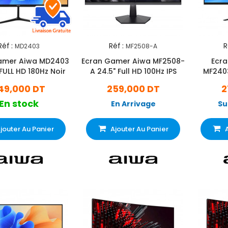
Réf :
Réf :
R
MD2403
MF2508-A
amer Aiwa MD2403
Ecran Gamer Aiwa MF2508-
Ecr
 FULL HD 180Hz Noir
A 24.5" Full HD 100Hz IPS
MF2403
49,000 DT
259,000 DT
2
En stock
En Arrivage
Su
jouter Au Panier
Ajouter Au Panier