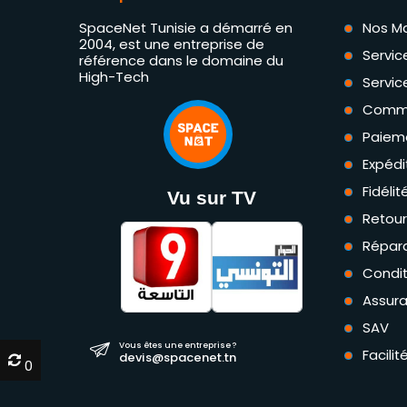
SpaceNet Tunisie a démarré en
Nos M
2004, est une entreprise de
Servic
référence dans le domaine du
High-Tech
Servic
Comm
Paiem
Expédi
Fidéli
Vu sur TV
Retou
Répara
Condit
Assur
SAV
Vous êtes une entreprise ?
Facili
devis@spacenet.tn
0
0