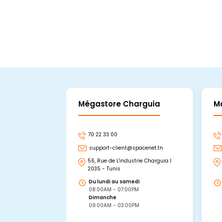
Mégastore Charguia
M
70 22 33 00
support-client@spacenet.tn
56, Rue de L'industrie Charguia I
2035 - Tunis
Du lundi au samedi
08:00AM - 07:00PM
Dimanche
09:00AM - 03:00PM