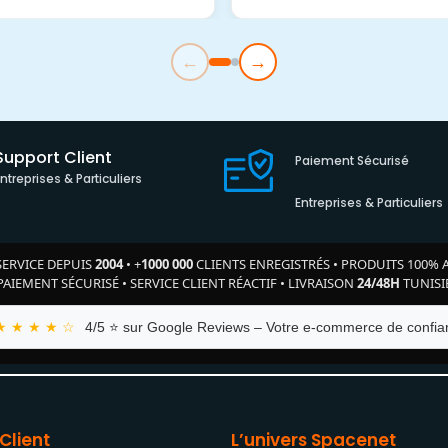
←
→
Support Client
Paiement Sécurisé
Entreprises & Particuliers
Entreprises & Particuliers
SERVICE DEPUIS
2004
•
+
1000 000
CLIENTS ENREGISTRÉS
•
PRODUITS 100% 
PAIEMENT SÉCURISÉ
•
SERVICE CLIENT RÉACTIF
•
LIVRAISON
24/48H
TUNISI
★ ★ ★ ★ ☆
4/5 ⭐ sur Google Reviews – Votre e-commerce de confian
Client
L’univers Spacenet