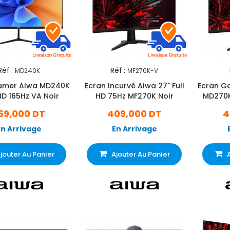
Réf :
Réf :
MD240K
MF270K-V
amer Aiwa MD240K
Ecran Incurvé Aiwa 27" Full
Ecran G
HD 165Hz VA Noir
HD 75Hz MF270K Noir
MD270K
69,000 DT
409,000 DT
4
En Arrivage
En Arrivage
jouter Au Panier
Ajouter Au Panier