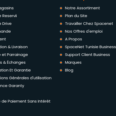
agasins
Notre Assortiment
e Reservii
Plan du Site
e Drive
Travailler Chez Spacenet
ande
Nos Offres d'emploi
ent
A Propos
tion & Livraison
SpaceNet Tunisie Business
té et Parrainage
Support Client Business
rs & Échanges
Marques
tion Et Garantie
Blog
ions Générales d'utilisation
ance Garanty
té de Paiement Sans Intérêt