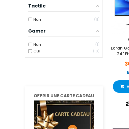
Tactile
Non
11
Gamer
Non
1
Ecran G
Oui
10
24" F
3
A
OFFRIR UNE CARTE CADEAU