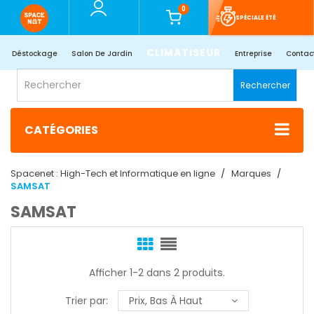
0
SPÉCIALE ÉTÉ
CLIMATISEUR
Déstockage
Salon De Jardin
Entreprise
Contac
Rechercher
CATÉGORIES
Spacenet : High-Tech et Informatique en ligne
Marques
SAMSAT
SAMSAT
Afficher 1-2 dans 2 produits.
Trier par:
Prix, Bas À Haut