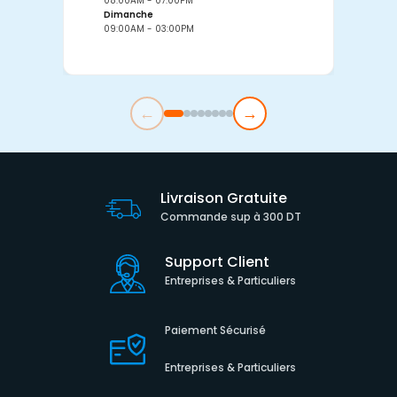
08:00AM - 07:00PM
0
Dimanche
D
09:00AM - 03:00PM
0
←
→
Livraison Gratuite
Commande sup à 300 DT
Support Client
Entreprises & Particuliers
Paiement Sécurisé
Entreprises & Particuliers