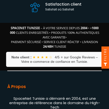
Satisfaction client
Satisfait où Satisfait
SPACENET TUNISIE
– À VOTRE SERVICE DEPUIS
2004
•
+
1000
000
CLIENTS ENREGISTRÉS
•
PRODUITS 100% AUTHENTIQUES
AVEC GARANTIE
•
PAIEMENT SÉCURISÉ
•
SERVICE CLIENT RÉACTIF
•
LIVRAISON
24/48H
TUNISIE
FILTRE
Note client :
★ ★ ★ ★ ☆
4/5 ⭐ sur Google Reviews –
Votre e-commerce de confiance en Tunisie.
À Propos
SpaceNet Tunisie a démarré en 2004, est une
entreprise de référence dans le domaine du High-
Tech