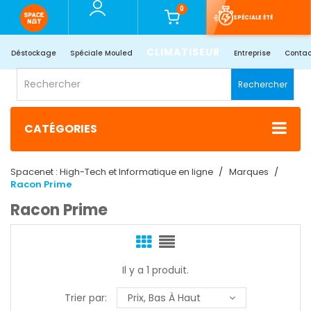
0
SPÉCIALE ÉTÉ
CLIMATISEUR
Déstockage
Spéciale Mouled
Entreprise
Contac
Rechercher
CATÉGORIES
Spacenet : High-Tech et Informatique en ligne
Marques
Racon Prime
Racon Prime
Il y a 1 produit.
Trier par:
Prix, Bas À Haut