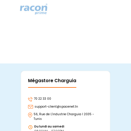
Mégastore Charguia
Mag
70 22 33 00
7
support-client@spacenet.tn
s
56, Rue de L'industrie Charguia I 2035 -
25
Tunis
Tu
Du lundi au samedi
D