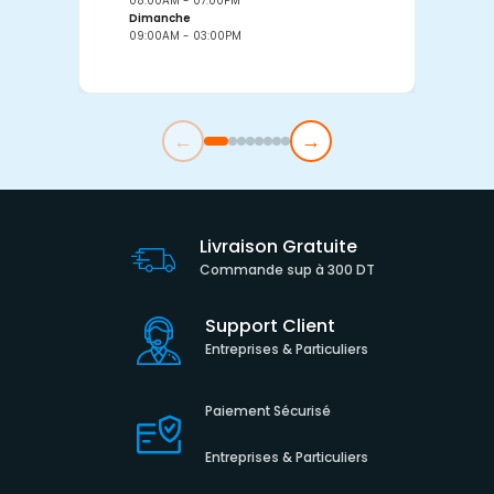
08:00AM - 07:00PM
0
Dimanche
D
09:00AM - 03:00PM
0
←
→
Livraison Gratuite
Commande sup à 300 DT
Support Client
Entreprises & Particuliers
Paiement Sécurisé
Entreprises & Particuliers