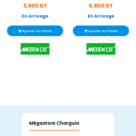
3,900 DT
5,900 DT
En Arrivage
En Arrivage
Ajouter Au Panier
Ajouter Au Panier
Mégastore Charguia
Mag