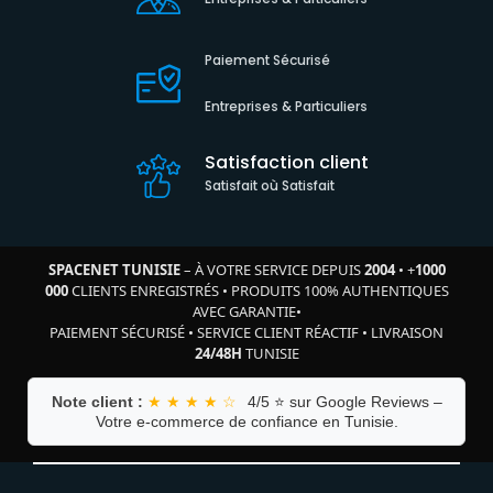
Paiement Sécurisé
Entreprises & Particuliers
Satisfaction client
Satisfait où Satisfait
SPACENET TUNISIE
– À VOTRE SERVICE DEPUIS
2004
•
+
1000
000
CLIENTS ENREGISTRÉS
•
PRODUITS 100% AUTHENTIQUES
AVEC GARANTIE
•
PAIEMENT SÉCURISÉ
•
SERVICE CLIENT RÉACTIF
•
LIVRAISON
24/48H
TUNISIE
Note client :
★ ★ ★ ★ ☆
4/5 ⭐ sur Google Reviews –
Votre e-commerce de confiance en Tunisie.