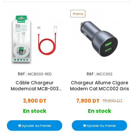
Promo
Réf :
Réf :
MCB003-RED
MCC002
Câble Chargeur
Chargeur Allume Cigare
Modemcat MCB-003
Modem Cat MCC002 Gris
Micro USB Rouge
3,900 DT
7,900 DT
19,000 DT
En stock
En stock
Ajouter Au Panier
Ajouter Au Panier