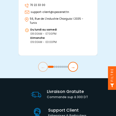
70 22 33 00
7
support-client@spacenet.tn
s
56, Rue de L'industrie Charguia I 2035 -
25
Tunis
Tu
Du lundi au samedi
D
08:00AM - 07:00PM
0
Dimanche
D
09:00AM - 03:00PM
0
←
→
FILTRE
Livraison Gratuite
Commande sup à 300 DT
Support Client
Entreprises & Particuliers