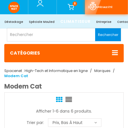
0
SPÉCIALE ÉTÉ
CLIMATISEUR
Déstockage
Spéciale Mouled
Entreprise
Contac
Rechercher
CATÉGORIES
Spacenet : High-Tech et Informatique en ligne
Marques
Modem Cat
Modem Cat
Afficher 1-6 dans 6 produits.
Trier par:
Prix, Bas À Haut