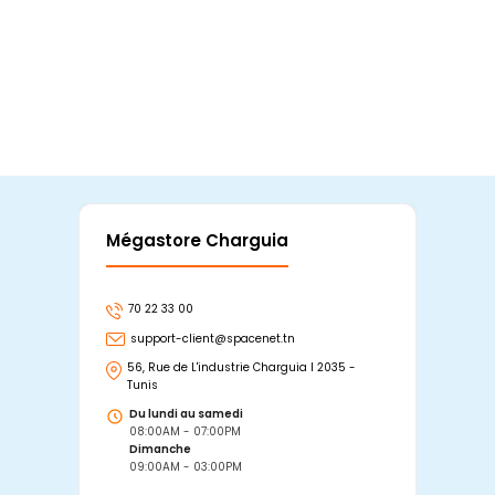
Mégastore Charguia
Mag
70 22 33 00
7
support-client@spacenet.tn
s
56, Rue de L'industrie Charguia I 2035 -
25
Tunis
Tu
Du lundi au samedi
D
08:00AM - 07:00PM
0
Dimanche
D
09:00AM - 03:00PM
0