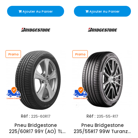
Ajouter Au Panier
Ajouter Au Panier
Promo
Promo
Réf :
Réf :
225-60R17
235-55-R17
Pneu Bridgestone
Pneu Bridgestone
225/60R17 99Y (AO) TL
235/55R17 99W Turanza
T005
T006