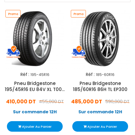
Promo
Promo
Réf :
Réf :
195-45R16
185-60R16
Pneu Bridgestone
Pneu Bridgestone
195/45R16 EU 84V XL T005
185/60R16 86H TL EP300
TL
410,000 DT
485,000 DT
455,000 DT
590,000 DT
Sur commande 12H
Sur commande 12H
Ajouter Au Panier
Ajouter Au Panier