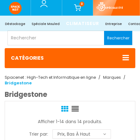
0
SPÉCIALE ÉTÉ
CLIMATISEUR
Déstockage
Spéciale Mouled
Entreprise
Contac
Rechercher
CATÉGORIES
Spacenet : High-Tech et Informatique en ligne
Marques
Bridgestone
Bridgestone
Afficher 1-14 dans 14 produits.
Trier par:
Prix, Bas À Haut