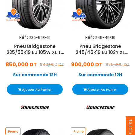
Réf :
Réf :
235-55R-19
245-45R19
Pneu Bridgestone
Pneu Bridgestone
235/55R19 EU 105W XL TL
245/45R19 EU 102Y XL
TUR6
Potenza Sport
850,000 DT
900,000 DT
940,000 DT
970,000 DT
Sur commande 12H
Sur commande 12H
Ajouter Au Panier
Ajouter Au Panier
FILTRE
Promo
Promo