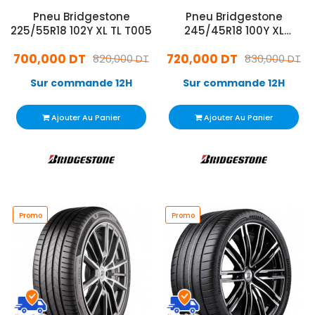
Pneu Bridgestone
Pneu Bridgestone
225/55R18 102Y XL TL T005
245/45R18 100Y XL
Potenza Sport
700,000 DT
720,000 DT
820,000 DT
830,000 DT
Sur commande 12H
Sur commande 12H
Ajouter Au Panier
Ajouter Au Panier
Promo
Promo