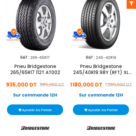
Réf :
Réf :
265-65R17
245-40R19
Pneu Bridgestone
Pneu Bridgestone
265/65R17 112T AT002
245/40R19 98Y (RFT) XL
T005
935,000 DT
1 180,000 DT
985,000 DT
1 285,000 DT
Sur commande 12H
Sur commande 12H
Ajouter Au Panier
Ajouter Au Panier