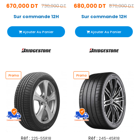
670,000 DT
680,000 DT
730,000 DT
870,000 DT
Sur commande 12H
Sur commande 12H
Ajouter Au Panier
Ajouter Au Panier
Promo
Promo
Réf :
Réf :
225-55R18
245-45R18