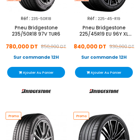
Réf :
Réf :
235-50R18
225-45-R19
Pneu Bridgestone
Pneu Bridgestone
235/50R18 97V TUR6
225/45R19 EU 96Y XL
Potenza Sport
780,000 DT
840,000 DT
850,000 DT
930,000 DT
Sur commande 12H
Sur commande 12H
Ajouter Au Panier
Ajouter Au Panier
Promo
Promo