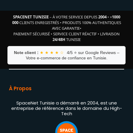
SPACENET TUNISIE
– À VOTRE SERVICE DEPUIS
2004
•
+
1000
000
CLIENTS ENREGISTRÉS
•
PRODUITS 100% AUTHENTIQUES
AVEC GARANTIE
•
PAIEMENT SÉCURISÉ
•
SERVICE CLIENT RÉACTIF
•
LIVRAISON
24/48H
TUNISIE
Note client :
★ ★ ★ ★ ☆
4/5 ⭐ sur Google Reviews –
Votre e-commerce de confiance en Tunisie.
À Propos
SpaceNet Tunisie a démarré en 2004, est une
entreprise de référence dans le domaine du High-
Tech