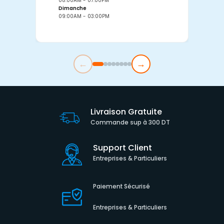
08:00AM - 07:00PM
0
Dimanche
D
09:00AM - 03:00PM
0
←
→
Livraison Gratuite
Commande sup à 300 DT
Support Client
Entreprises & Particuliers
Paiement Sécurisé
Entreprises & Particuliers