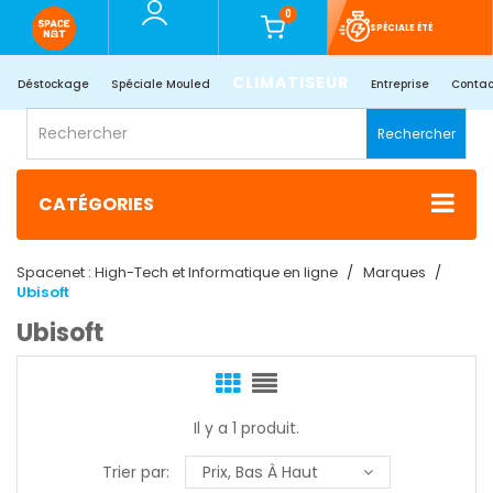
0
SPÉCIALE ÉTÉ
CLIMATISEUR
Déstockage
Spéciale Mouled
Entreprise
Contac
Rechercher
CATÉGORIES
Spacenet : High-Tech et Informatique en ligne
Marques
Ubisoft
Ubisoft
Il y a 1 produit.
Trier par:
Prix, Bas À Haut