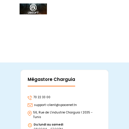
Mégastore Charguia
Mag
70 22 33 00
7
support-client@spacenet.tn
s
56, Rue de L'industrie Charguia I 2035 -
25
Tunis
Tu
Du lundi au samedi
D