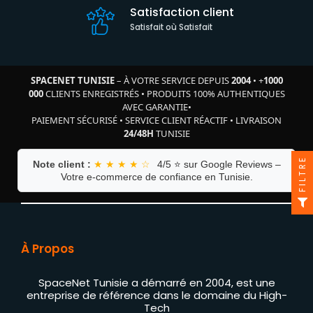
Satisfaction client
Satisfait où Satisfait
SPACENET TUNISIE
– À VOTRE SERVICE DEPUIS
2004
•
+
1000
000
CLIENTS ENREGISTRÉS
•
PRODUITS 100% AUTHENTIQUES
AVEC GARANTIE
•
PAIEMENT SÉCURISÉ
•
SERVICE CLIENT RÉACTIF
•
LIVRAISON
24/48H
TUNISIE
FILTRE
Note client :
★ ★ ★ ★ ☆
4/5 ⭐ sur Google Reviews –
Votre e-commerce de confiance en Tunisie.
À Propos
SpaceNet Tunisie a démarré en 2004, est une
entreprise de référence dans le domaine du High-
Tech