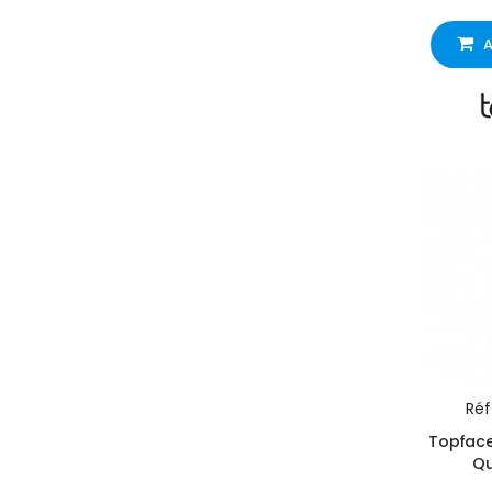
A
Réf 
Topface 
Qu