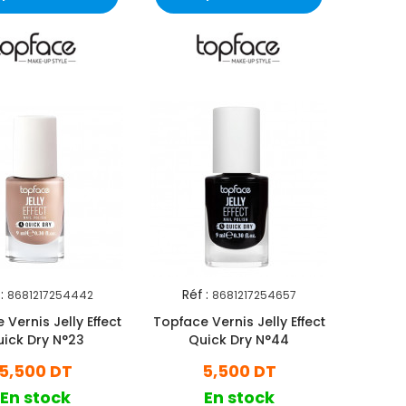
:
Réf :
8681217254442
8681217254657
Vernis Jelly Effect
Topface Vernis Jelly Effect
ick Dry N°23
Quick Dry N°44
5,500 DT
5,500 DT
En stock
En stock