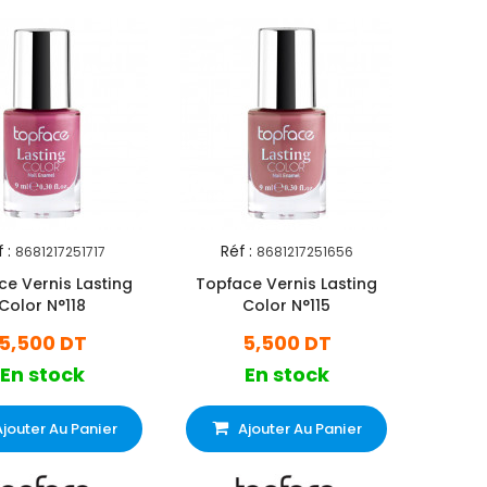
 :
Réf :
8681217251717
8681217251656
ce Vernis Lasting
Topface Vernis Lasting
Color N°118
Color N°115
5,500 DT
5,500 DT
En stock
En stock
Ajouter Au Panier
Ajouter Au Panier