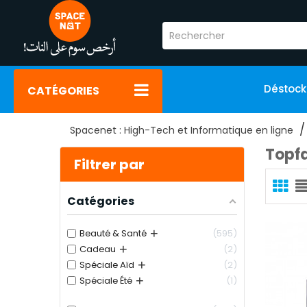
Déstoc
CATÉGORIES
Spacenet : High-Tech et Informatique en ligne
Topf
Filtrer par
Catégories
+
Beauté & Santé
595
+
Cadeau
2
+
Spéciale Aïd
2
+
Spéciale Été
1