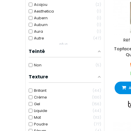
Acajou
2
Aesthetica
1
Aubern
1
Auburn
1
Aura
1
Autre
47
Réf 
plus...
Topface 
Teinté
Qu
Non
5
Texture
A
Brillant
44
Crème
100
Gel
156
Liquide
44
Mat
113
Poudre
77
Sérum
4