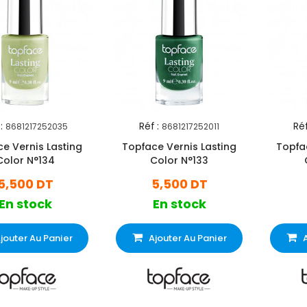
:
Réf :
Réf
8681217252035
8681217252011
e Vernis Lasting
Topface Vernis Lasting
Topfa
Color N°134
Color N°133
5,500 DT
5,500 DT
En stock
En stock
jouter Au Panier
Ajouter Au Panier