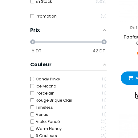
En Stock
503
Promotion
3
Réf 
Prix
Topfac
5
DT
42
DT
Couleur
A
Candy Pinky
1
Ice Mocha
1
Porcelain
1
Rouge Brique Clair
1
Timeless
1
Venus
1
Violet Foncé
2
Warm Honey
2
9 Couleurs
3