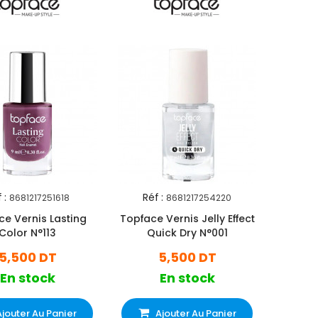
 :
Réf :
8681217251618
8681217254220
ce Vernis Lasting
Topface Vernis Jelly Effect
Color N°113
Quick Dry N°001
5,500 DT
5,500 DT
En stock
En stock
Ajouter Au Panier
Ajouter Au Panier