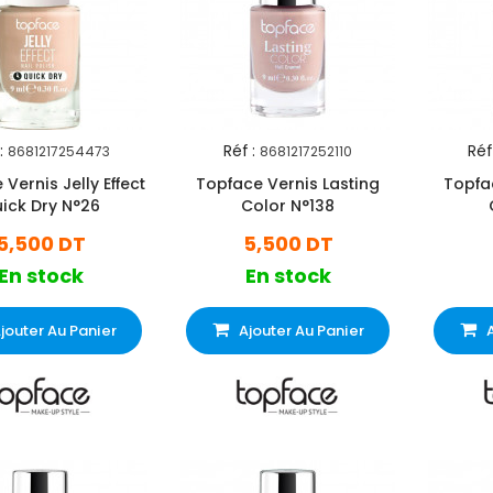
:
Réf :
Réf
8681217254473
8681217252110
Vernis Jelly Effect
Topface Vernis Lasting
Topfa
ick Dry N°26
Color N°138
5,500 DT
5,500 DT
En stock
En stock
jouter Au Panier
Ajouter Au Panier