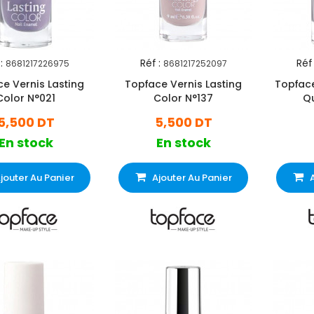
:
Réf :
Réf 
8681217226975
8681217252097
e Vernis Lasting
Topface Vernis Lasting
Topface 
Color N°021
Color N°137
Qu
5,500 DT
5,500 DT
En stock
En stock
jouter Au Panier
Ajouter Au Panier