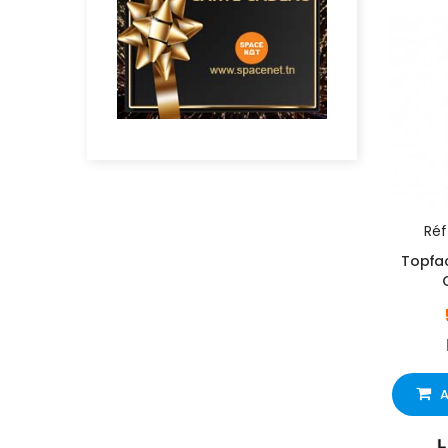
Réf 
Topfac
A