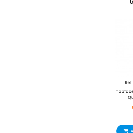
Réf 
Topface 
Qu
A