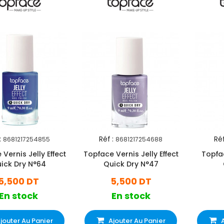
:
Réf :
Réf
8681217254855
8681217254688
Vernis Jelly Effect
Topface Vernis Jelly Effect
Topfa
ick Dry N°64
Quick Dry N°47
5,500 DT
5,500 DT
En stock
En stock
jouter Au Panier
Ajouter Au Panier