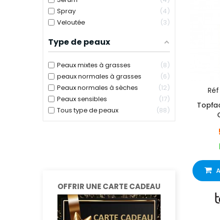
Spray
4
Veloutée
3
Type de peaux
Peaux mixtes à grasses
8
peaux normales à grasses
6
Peaux normales à sèches
12
Réf 
Peaux sensibles
17
Topfac
Tous type de peaux
88
A
OFFRIR UNE CARTE CADEAU