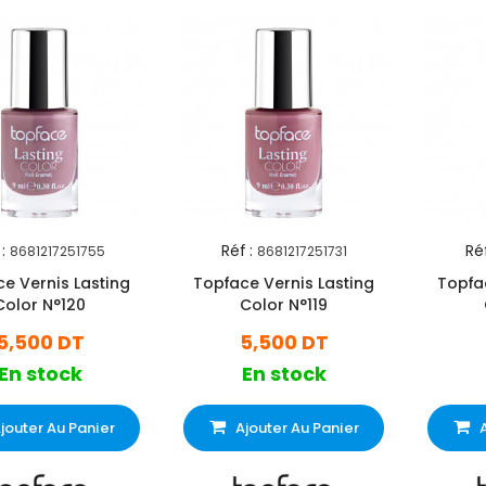
:
Réf :
Réf
8681217251755
8681217251731
e Vernis Lasting
Topface Vernis Lasting
Topfa
Color N°120
Color N°119
5,500 DT
5,500 DT
En stock
En stock
jouter Au Panier
Ajouter Au Panier