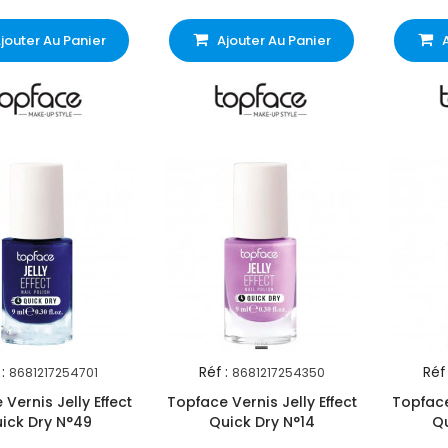
jouter Au Panier
Ajouter Au Panier
:
Réf :
Réf 
8681217254701
8681217254350
Vernis Jelly Effect
Topface Vernis Jelly Effect
Topface 
ick Dry N°49
Quick Dry N°14
Qu