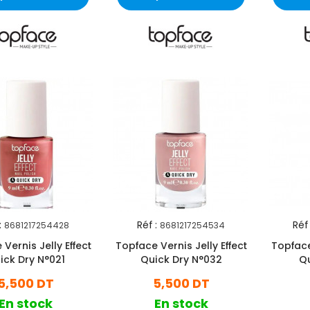
:
Réf :
Réf 
8681217254428
8681217254534
Vernis Jelly Effect
Topface Vernis Jelly Effect
Topface 
ick Dry N°021
Quick Dry N°032
Qu
5,500 DT
5,500 DT
En stock
En stock