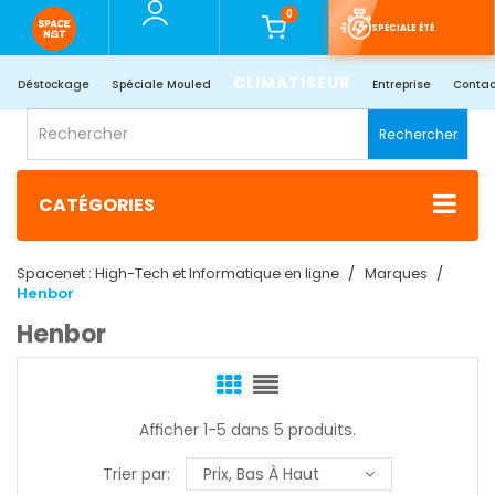
0
SPÉCIALE ÉTÉ
CLIMATISEUR
Déstockage
Spéciale Mouled
Entreprise
Contac
Rechercher
CATÉGORIES
Spacenet : High-Tech et Informatique en ligne
Marques
Henbor
Henbor
Afficher 1-5 dans 5 produits.
Trier par:
Prix, Bas À Haut