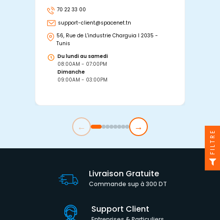
70 22 33 00
7
support-client@spacenet.tn
s
56, Rue de L'industrie Charguia I 2035 -
25
Tunis
Tu
Du lundi au samedi
D
08:00AM - 07:00PM
0
Dimanche
D
09:00AM - 03:00PM
0
←
→
FILTRE
Livraison Gratuite
Commande sup à 300 DT
Support Client
Entreprises & Particuliers