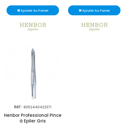
Ajouter Au Panier
Ajouter Au Panier
Réf :
8052440422371
Henbor Professional Pince
à Epiler Gris