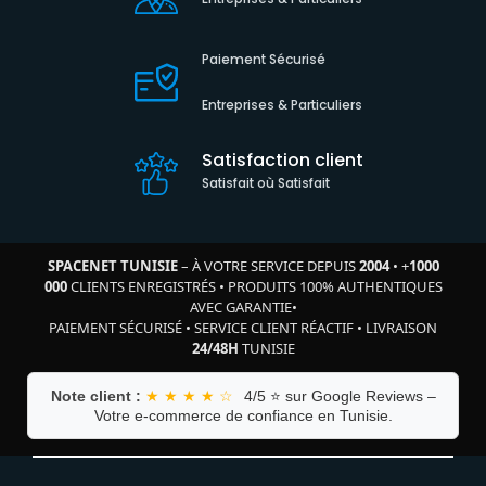
Paiement Sécurisé
Entreprises & Particuliers
Satisfaction client
Satisfait où Satisfait
SPACENET TUNISIE
– À VOTRE SERVICE DEPUIS
2004
•
+
1000
000
CLIENTS ENREGISTRÉS
•
PRODUITS 100% AUTHENTIQUES
AVEC GARANTIE
•
PAIEMENT SÉCURISÉ
•
SERVICE CLIENT RÉACTIF
•
LIVRAISON
24/48H
TUNISIE
Note client :
★ ★ ★ ★ ☆
4/5 ⭐ sur Google Reviews –
Votre e-commerce de confiance en Tunisie.