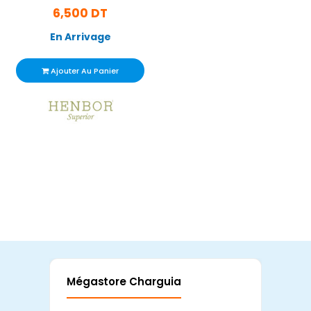
6,500 DT
En Arrivage
Ajouter Au Panier
Mégastore Charguia
Mag