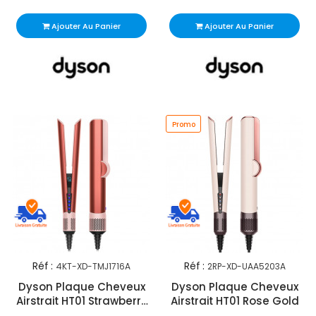
Ajouter Au Panier
Ajouter Au Panier
Promo
Réf :
Réf :
4KT-XD-TMJ1716A
2RP-XD-UAA5203A
Dyson Plaque Cheveux
Dyson Plaque Cheveux
Airstrait HT01 Strawberry
Airstrait HT01 Rose Gold
Rose