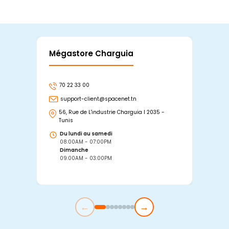
Mégastore Charguia
Mag
70 22 33 00
7
support-client@spacenet.tn
s
56, Rue de L'industrie Charguia I 2035 -
25
Tunis
Tu
Du lundi au samedi
D
08:00AM - 07:00PM
0
Dimanche
D
09:00AM - 03:00PM
0
←
→