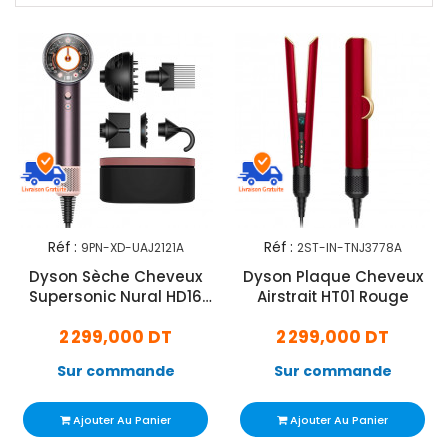
Réf :
Réf :
9PN-XD-UAJ2121A
2ST-IN-TNJ3778A
Dyson Sèche Cheveux
Dyson Plaque Cheveux
Supersonic Nural HD16
Airstrait HT01 Rouge
1600W Violet
2 299,000 DT
2 299,000 DT
Sur commande
Sur commande
Ajouter Au Panier
Ajouter Au Panier