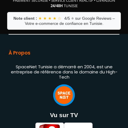
PAIEMENT SÉCURISÉ
•
SERVICE CLIENT RÉACTIF
•
LIVRAISON
24/48H
TUNISIE
Note client :
★ ★ ★ ★ ☆
4/5 ⭐ sur Google Reviews –
Votre e-commerce de confiance en Tunisie.
À Propos
SpaceNet Tunisie a démarré en 2004, est une
entreprise de référence dans le domaine du High-
Tech
Vu sur TV