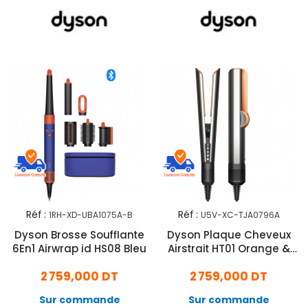
Réf :
Réf :
1RH-XD-UBA1075A-B
U5V-XC-TJA0796A
Dyson Brosse Soufflante
Dyson Plaque Cheveux
6En1 Airwrap id HS08 Bleu
Airstrait HT01 Orange &
Gris
2 759,000 DT
2 759,000 DT
Sur commande
Sur commande