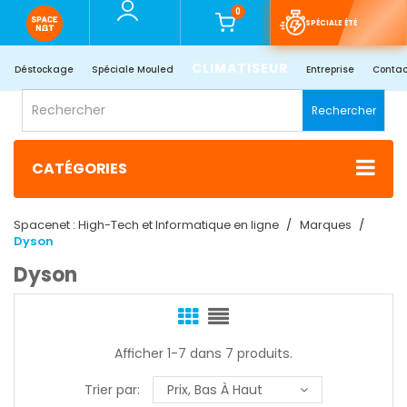
0
SPÉCIALE ÉTÉ
CLIMATISEUR
Déstockage
Spéciale Mouled
Entreprise
Contac
Rechercher
CATÉGORIES
Spacenet : High-Tech et Informatique en ligne
Marques
Dyson
Dyson
Afficher 1-7 dans 7 produits.
Trier par:
Prix, Bas À Haut