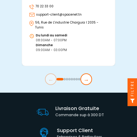
70 22 33 00
7
support-client@spacenet.tn
s
56, Rue de L'industrie Charguia I 2035 -
25
Tunis
Tu
Du lundi au samedi
D
08:00AM - 07:00PM
0
Dimanche
D
09:00AM - 03:00PM
0
←
→
FILTRE
Livraison Gratuite
Commande sup à 300 DT
Support Client
Entreprises & Particuliers