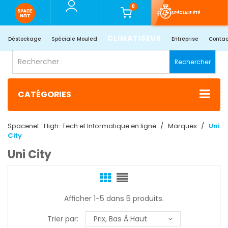
0
SPÉCIALE ÉTÉ
CLIMATISEUR
Déstockage
Spéciale Mouled
Entreprise
Contac
Rechercher
CATÉGORIES
Spacenet : High-Tech et Informatique en ligne
Marques
Uni
City
Uni City
Afficher 1-5 dans 5 produits.
Trier par:
Prix, Bas À Haut