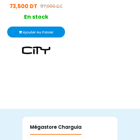
73,500 DT
97,000 DT
En stock
Ajouter Au Panier
Mégastore Charguia
Mag