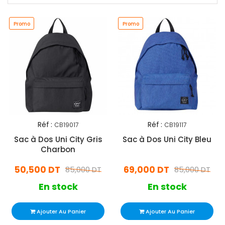
Promo
Promo
Réf :
Réf :
CB19017
CB19117
Sac à Dos Uni City Gris
Sac à Dos Uni City Bleu
Charbon
50,500 DT
69,000 DT
85,000 DT
85,000 DT
En stock
En stock
Ajouter Au Panier
Ajouter Au Panier