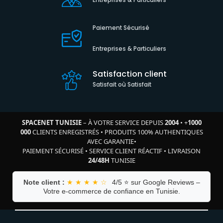
Paiement Sécurisé
Entreprises & Particuliers
Satisfaction client
Satisfait où Satisfait
SPACENET TUNISIE
– À VOTRE SERVICE DEPUIS
2004
•
+
1000
000
CLIENTS ENREGISTRÉS
•
PRODUITS 100% AUTHENTIQUES
AVEC GARANTIE
•
PAIEMENT SÉCURISÉ
•
SERVICE CLIENT RÉACTIF
•
LIVRAISON
24/48H
TUNISIE
Note client :
★ ★ ★ ★ ☆
4/5 ⭐ sur Google Reviews –
Votre e-commerce de confiance en Tunisie.