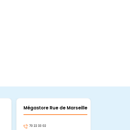
Mégastore Rue de Marseille
Mégastore
70 22 33 02
70 22 33 06