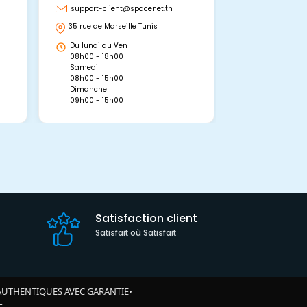
support-client@spacenet.tn
support-clie
35 rue de Marseille Tunis
Avenue Abou 
Hammamet, 
Du lundi au Ven
Du lundi au 
08h00 - 18h00
08h00 - 19h0
Samedi
Dimanche
08h00 - 15h00
09h00 - 15h0
Dimanche
09h00 - 15h00
Satisfaction client
Satisfait où Satisfait
AUTHENTIQUES AVEC GARANTIE
•
E