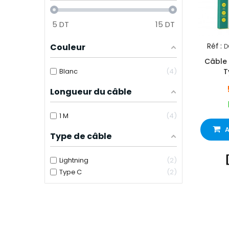
5
DT
15
DT
Réf :
Couleur
D
Câble
Blanc
4
T
Longueur du câble
1 M
4
A
Type de câble
Lightning
2
Type C
2