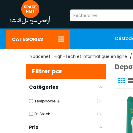
Déstoc
CATÉGORIES
Spacenet : High-Tech et Informatique en ligne
Depa
Filtrer par
Catégories
+
Téléphonie
4
En Stock
3
Prix