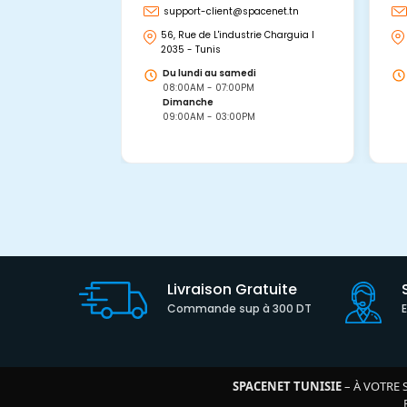
support-client@spacenet.tn
56, Rue de L'industrie Charguia I
2035 - Tunis
Du lundi au samedi
08:00AM - 07:00PM
Dimanche
09:00AM - 03:00PM
Livraison Gratuite
Commande sup à 300 DT
SPACENET TUNISIE
– À VOTRE 