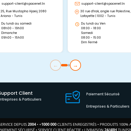
support-client@spacenet.tn
support-client@spacenet.tn
25, Rue Mustapha Hjaeij 2080
30 rue d'Irak, angle rue Palestine,
Ariana - Tunis
Lafayette | 1002 - Tunis
Du lundi au samedi
Du lundi au Ven
08h00 - 19h00
08:00 - 18:00
Dimanche
Samedi
09h00 - 15h00
08:00 - 15:00
Dim Fermé
←
→
Support Client
Paiement Sécurisé
Entreprises & Particuliers
Entreprises & Particuliers
SERVICE DEPUIS
2004
•
+
1000 000
CLIENTS ENREGISTRÉS
•
PRODUITS 100% 
PAIEMENT SÉCURISÉ
•
SERVICE CLIENT RÉACTIF
•
LIVRAISON
24/48H
TUNISI