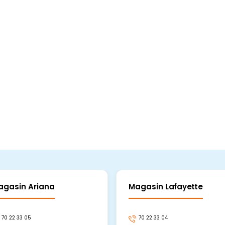
agasin Ariana
Magasin Lafayette
70 22 33 05
70 22 33 04