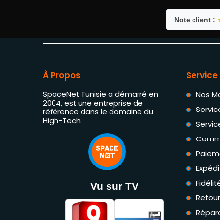
Note client :
À Propos
Service 
SpaceNet Tunisie a démarré en
Nos M
2004, est une entreprise de
Servic
référence dans le domaine du
High-Tech
Servic
Comm
Paiem
Expédi
Fidéli
Vu sur TV
Retou
Répara