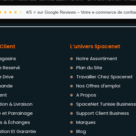
★ ★ ★ ★ ☆
4/5 ⭐ sur Google Reviews – Votre e-commerce de confian
Client
L’univers Spacenet
agasins
Notre Assortiment
e Reservii
Plan du Site
e Drive
Travailler Chez Spacenet
ande
Nos Offres d'emploi
ent
A Propos
tion & Livraison
SpaceNet Tunisie Business
té et Parrainage
Support Client Business
rs & Échanges
Marques
tion Et Garantie
Blog