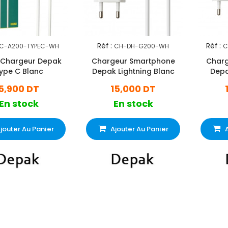
Réf :
Réf :
C-A200-TYPEC-WH
CH-DH-G200-WH
C
 Chargeur Depak
Chargeur Smartphone
Charg
ype C Blanc
Depak Lightning Blanc
Depa
5,900 DT
15,000 DT
En stock
En stock
jouter Au Panier
Ajouter Au Panier