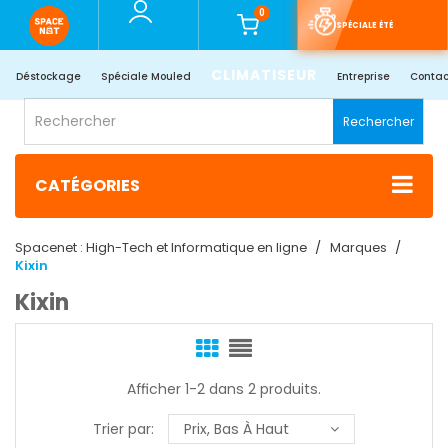
0
SPÉCIALE ÉTÉ
CLIMATISEUR
Déstockage
Spéciale Mouled
Entreprise
Contac
Rechercher
CATÉGORIES
Spacenet : High-Tech et Informatique en ligne
Marques
Kixin
Kixin
Afficher 1-2 dans 2 produits.
Trier par:
Prix, Bas À Haut