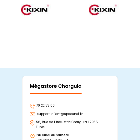
Mégastore Charguia
Mag
70 22 33 00
7
support-client@spacenet.tn
s
56, Rue de L'industrie Charguia I 2035 -
25
Tunis
Tu
Du lundi au samedi
D