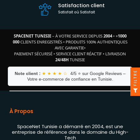
Satisfaction client
Satisfait où Satisfait
SPACENET TUNISIE
– À VOTRE SERVICE DEPUIS
2004
•
+
1000
000
CLIENTS ENREGISTRÉS
•
PRODUITS 100% AUTHENTIQUES
AVEC GARANTIE
•
PAIEMENT SÉCURISÉ
•
SERVICE CLIENT RÉACTIF
•
LIVRAISON
24/48H
TUNISIE
FILTRE
Note client :
★ ★ ★ ★ ☆
4/5 ⭐ sur Google Reviews –
Votre e-commerce de confiance en Tunisie.
À Propos
SpaceNet Tunisie a démarré en 2004, est une
entreprise de référence dans le domaine du High-
Tech