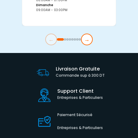
08:00AM - 07:00PM
0
Dimanche
D
09:00AM - 03:00PM
0
←
→
Livraison Gratuite
Commande sup à 300 DT
Support Client
Entreprises & Particuliers
Paiement Sécurisé
Entreprises & Particuliers