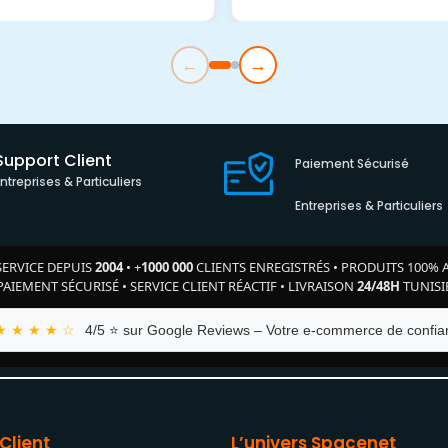
←
→
Support Client
Paiement Sécurisé
Entreprises & Particuliers
Entreprises & Particuliers
SERVICE DEPUIS
2004
•
+
1000 000
CLIENTS ENREGISTRÉS
•
PRODUITS 100% 
PAIEMENT SÉCURISÉ
•
SERVICE CLIENT RÉACTIF
•
LIVRAISON
24/48H
TUNISI
★ ★ ★ ★ ☆
4/5 ⭐ sur Google Reviews – Votre e-commerce de confian
Client
L’univers Spacenet