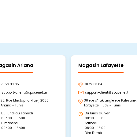
agasin Ariana
Magasin Lafayette
70 22 33 05
70 22 33 04
support-client@spacenet.tn
support-client@spacenet.tn
25, Rue Mustapha Hjaeij 2080
30 rue d'Irak, angle rue Palestine,
Ariana - Tunis
Lafayette | 1002 - Tunis
Du lundi au samedi
Du lundi au Ven
08h00 - 19h00
08:00 - 18:00
Dimanche
Samedi
09h00 - 15h00
08:00 - 15:00
Dim Fermé