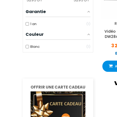
Garantie
R
1 an
1
Vidéo 
Couleur
DW284
3 
Blanc
1
A
OFFRIR UNE CARTE CADEAU