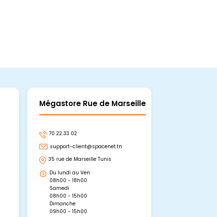
Mégastore Rue de Marseille
Mégastore
70 22 33 02
70 22 33 06
support-client@spacenet.tn
support-clie
35 rue de Marseille Tunis
Avenue Abou 
Hammamet, 
Du lundi au Ven
Du lundi au 
08h00 - 18h00
08h00 - 19h0
Samedi
Dimanche
08h00 - 15h00
09h00 - 15h0
Dimanche
09h00 - 15h00