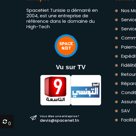
SpaceNet Tunisie a démarré en
Nos M
2004, est une entreprise de
Servic
référence dans le domaine du
High-Tech
Servic
Comm
Paiem
Expédi
Fidéli
Vu sur TV
Retou
Répara
Condit
Assur
SAV
Vous êtes une entreprise ?
Facili
devis@spacenet.tn
0
0