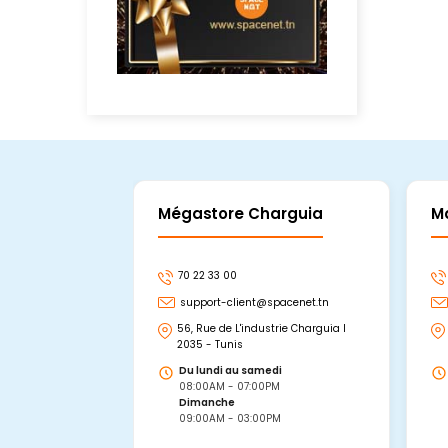
Mégastore Charguia
M
70 22 33 00
support-client@spacenet.tn
56, Rue de L'industrie Charguia I
2035 - Tunis
Du lundi au samedi
08:00AM - 07:00PM
Dimanche
09:00AM - 03:00PM