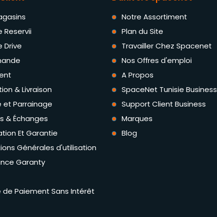
agasins
Notre Assortiment
e Reservii
Plan du Site
e Drive
Travailler Chez Spacenet
ande
Nos Offres d'emploi
ent
A Propos
tion & Livraison
SpaceNet Tunisie Business
té et Parrainage
Support Client Business
rs & Échanges
Marques
tion Et Garantie
Blog
ions Générales d'utilisation
ance Garanty
té de Paiement Sans Intérêt