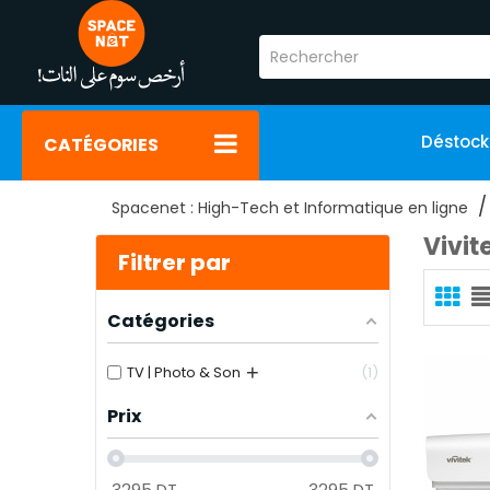
Déstoc
CATÉGORIES
Spacenet : High-Tech et Informatique en ligne
Vivit
Filtrer par
Catégories
+
TV | Photo & Son
1
Prix
3295
DT
3295
DT