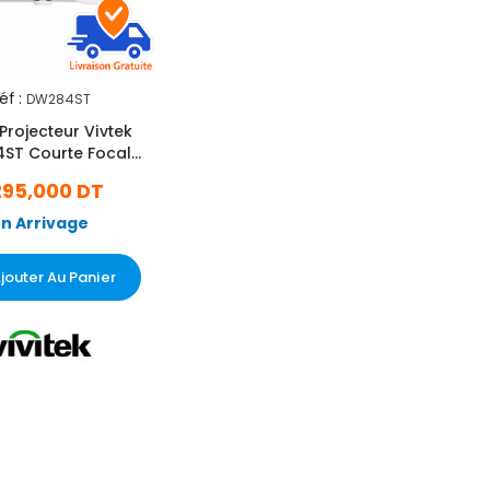
éf :
DW284ST
Projecteur Vivtek
ST Courte Focal
Blanc
295,000 DT
En Arrivage
jouter Au Panier