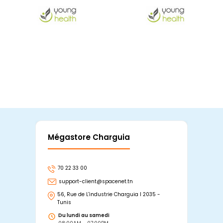
Mégastore Charguia
Mag
70 22 33 00
7
support-client@spacenet.tn
s
56, Rue de L'industrie Charguia I 2035 -
25
Tunis
Tu
Du lundi au samedi
D