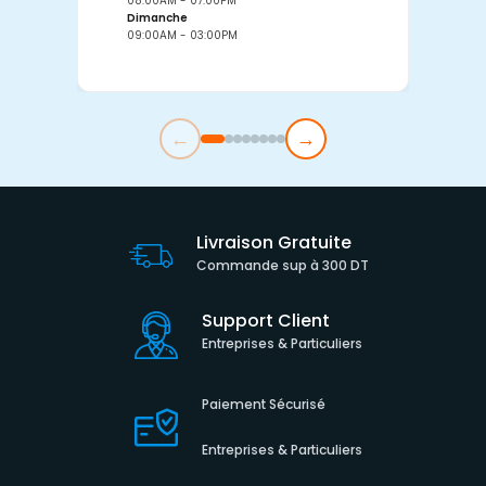
08:00AM - 07:00PM
0
Dimanche
D
09:00AM - 03:00PM
0
←
→
Livraison Gratuite
Commande sup à 300 DT
Support Client
Entreprises & Particuliers
Paiement Sécurisé
Entreprises & Particuliers