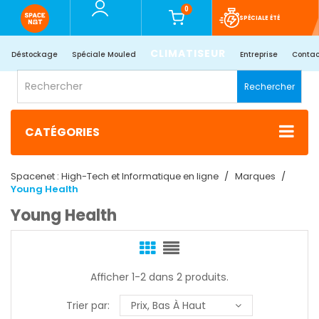
0
SPÉCIALE ÉTÉ
CLIMATISEUR
Déstockage
Spéciale Mouled
Entreprise
Contac
Rechercher
CATÉGORIES
Spacenet : High-Tech et Informatique en ligne
Marques
Young Health
Young Health
Afficher 1-2 dans 2 produits.
Trier par:
Prix, Bas À Haut