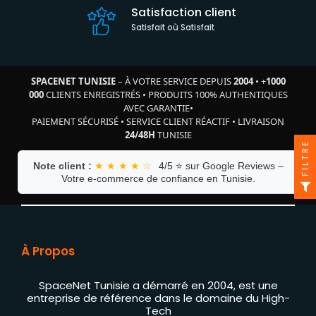
Satisfaction client
Satisfait où Satisfait
SPACENET TUNISIE
– À VOTRE SERVICE DEPUIS
2004
•
+
1000
000
CLIENTS ENREGISTRÉS
•
PRODUITS 100% AUTHENTIQUES
AVEC GARANTIE
•
PAIEMENT SÉCURISÉ
•
SERVICE CLIENT RÉACTIF
•
LIVRAISON
24/48H
TUNISIE
FILTRE
Note client :
★ ★ ★ ★ ☆
4/5 ⭐ sur Google Reviews –
Votre e-commerce de confiance en Tunisie.
À Propos
SpaceNet Tunisie a démarré en 2004, est une
entreprise de référence dans le domaine du High-
Tech