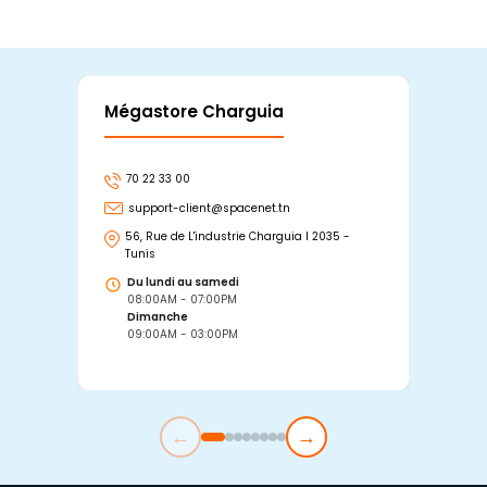
Mégastore Charguia
Mag
70 22 33 00
7
support-client@spacenet.tn
s
56, Rue de L'industrie Charguia I 2035 -
25
Tunis
Tu
Du lundi au samedi
D
08:00AM - 07:00PM
0
Dimanche
D
09:00AM - 03:00PM
0
←
→