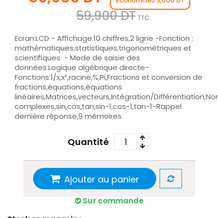
Économisez 3,000 DT
59,900 DT
TTC
Ecran:LCD - Affichage:10 chiffres,2 ligne -Fonction :
mathématiques,statistiques,trigonométriques et
scientifiques - Mode de saisie des
données:Logique algébrique directe-
Fonctions:1/x,x²,racine,%,Pi,Fractions et conversion de
fractions,équations,équations
linéaires,Matrices,vecteurs,Intégration/Différentiation,N
complexes,sin,cos,tan,sin-1,cos-1,tan-1-Rappel
dernière réponse,9 mémoires
Quantité
Ajouter au panier
Sur commande