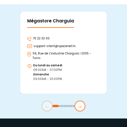
Mégastore Charguia
Mag
70 22 33 00
7
support-client@spacenet.tn
s
56, Rue de L'industrie Charguia I 2035 -
25
Tunis
Tu
Du lundi au samedi
D
08:00AM - 07:00PM
0
Dimanche
D
09:00AM - 03:00PM
0
←
→