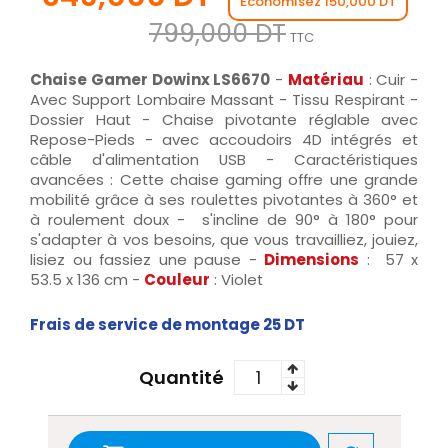
Économisez 150,000 DT
799,000 DT
TTC
Chaise Gamer Dowinx LS6670
-
Matériau
: Cuir -
Avec Support Lombaire Massant - Tissu Respirant -
Dossier Haut - Chaise pivotante réglable avec
Repose-Pieds - avec accoudoirs 4D intégrés et
câble d'alimentation USB - Caractéristiques
avancées : Cette chaise gaming offre une grande
mobilité grâce à ses roulettes pivotantes à 360° et
à roulement doux - s'incline de 90° à 180° pour
s'adapter à vos besoins, que vous travailliez, jouiez,
lisiez ou fassiez une pause -
Dimensions
: 57 x
53.5 x 136 cm -
Couleur
: Violet
Frais de service de montage 25 DT
Quantité