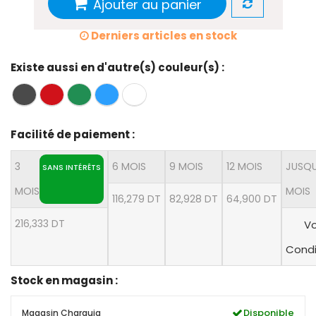
Ajouter au panier
Derniers articles en stock
Existe aussi en d'autre(s) couleur(s) :
Facilité de paiement :
3
6 MOIS
9 MOIS
12 MOIS
JUSQU
SANS INTÉRÊTS
MOIS
MOIS
116,279 DT
82,928 DT
64,900 DT
216,333 DT
Vo
Condi
Stock en magasin :
Disponible
Magasin Charguia