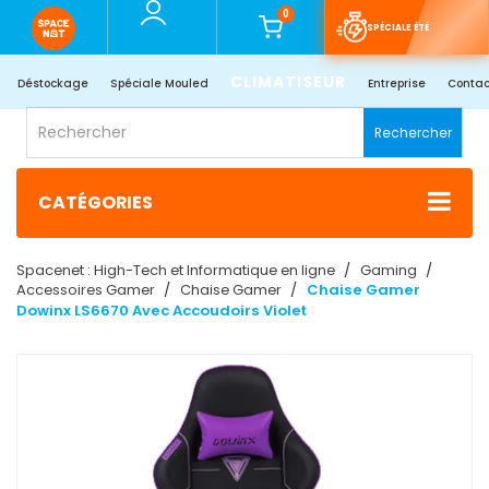
0
SPÉCIALE ÉTÉ
CLIMATISEUR
Déstockage
Spéciale Mouled
Entreprise
Contac
Rechercher
CATÉGORIES
Spacenet : High-Tech et Informatique en ligne
Gaming
Accessoires Gamer
Chaise Gamer
Chaise Gamer
Dowinx LS6670 Avec Accoudoirs Violet