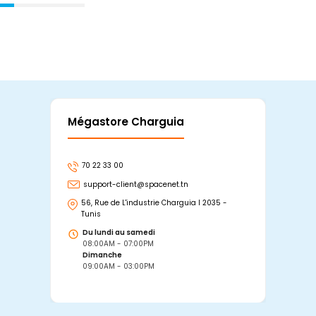
Mégastore Charguia
Mag
70 22 33 00
7
support-client@spacenet.tn
s
56, Rue de L'industrie Charguia I 2035 -
25
Tunis
Tu
Du lundi au samedi
D
08:00AM - 07:00PM
0
Dimanche
D
09:00AM - 03:00PM
0