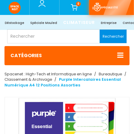
0
SPÉCIALE ÉTÉ
CLIMATISEUR
Déstockage
Spéciale Mouled
Entreprise
Contac
Rechercher
CATÉGORIES
Spacenet : High-Tech et Informatique en ligne
Bureautique
Classement & Archivage
Purple Intercalaires Essential
Numérique A4 12 Positions Assorties