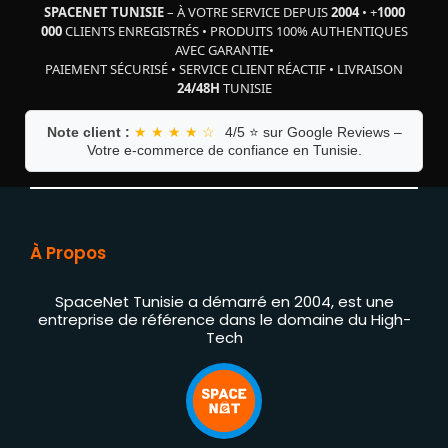
SPACENET TUNISIE
– À VOTRE SERVICE DEPUIS
2004
•
+
1000
000
CLIENTS ENREGISTRÉS
•
PRODUITS 100% AUTHENTIQUES
AVEC GARANTIE
•
PAIEMENT SÉCURISÉ
•
SERVICE CLIENT RÉACTIF
•
LIVRAISON
24/48H
TUNISIE
Note client :
★ ★ ★ ★ ☆
4/5 ⭐ sur Google Reviews –
Votre e-commerce de confiance en Tunisie.
À Propos
SpaceNet Tunisie a démarré en 2004, est une
entreprise de référence dans le domaine du High-
Tech