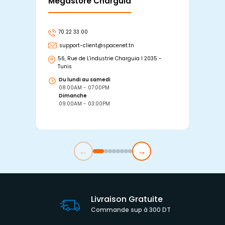
Mégastore Charguia
Mag
70 22 33 00
7
support-client@spacenet.tn
s
56, Rue de L'industrie Charguia I 2035 -
25
Tunis
Tu
Du lundi au samedi
D
08:00AM - 07:00PM
0
Dimanche
D
09:00AM - 03:00PM
0
←
→
Livraison Gratuite
Commande sup à 300 DT