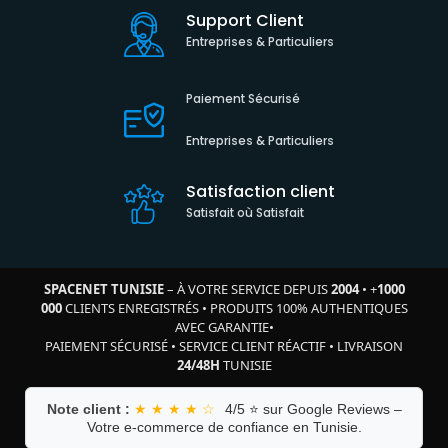
Support Client
Entreprises & Particuliers
Paiement Sécurisé
Entreprises & Particuliers
Satisfaction client
Satisfait où Satisfait
SPACENET TUNISIE
– À VOTRE SERVICE DEPUIS
2004
•
+
1000
000
CLIENTS ENREGISTRÉS
•
PRODUITS 100% AUTHENTIQUES
AVEC GARANTIE
•
PAIEMENT SÉCURISÉ
•
SERVICE CLIENT RÉACTIF
•
LIVRAISON
24/48H
TUNISIE
Note client :
★ ★ ★ ★ ☆
4/5 ⭐ sur Google Reviews –
Votre e-commerce de confiance en Tunisie.