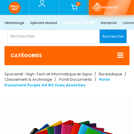
0
SPÉCIALE ÉTÉ
CLIMATISEUR
Déstockage
Spéciale Mouled
Entreprise
Contac
Rechercher
CATÉGORIES
Spacenet : High-Tech et Informatique en ligne
Bureautique
Classement & Archivage
Porte Documents
Porte
Document Purple A4 80 Vues Assorties