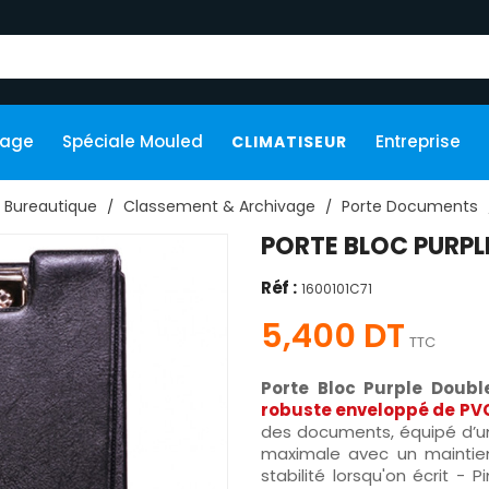
kage
Spéciale Mouled
Entreprise
CLIMATISEUR
Bureautique
Classement & Archivage
Porte Documents
PORTE BLOC PURPL
Réf :
1600101C71
5,400 DT
TTC
Porte Bloc Purple Double
robuste enveloppé de PV
des documents, équipé d’un
maximale avec un maintie
stabilité lorsqu'on écrit -