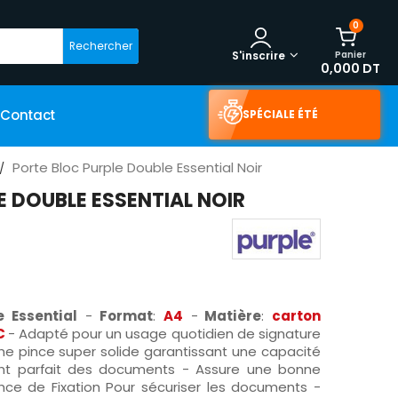
0
Rechercher
Panier
S'inscrire
0,000 DT
Contact
SPÉCIALE ÉTÉ
Porte Bloc Purple Double Essential Noir
E DOUBLE ESSENTIAL NOIR
 Essential
-
Format
:
A4
-
Matière
:
carton
C
- Adapté pour un usage quotidien de signature
e pince super solide garantissant une capacité
nt parfait des documents - Assure une bonne
 Pince de Fixation Pour sécuriser les documents -