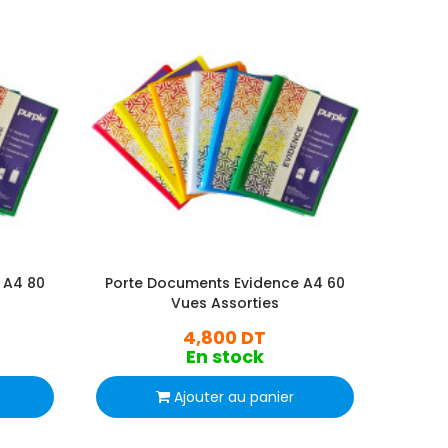
 A4 80
Porte Documents Evidence A4 60
Porte
Vues Assorties
4,800 DT
En stock
Ajouter au panier