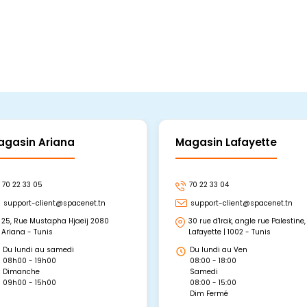
agasin Ariana
Magasin Lafayette
70 22 33 05
70 22 33 04
support-client@spacenet.tn
support-client@spacenet.tn
25, Rue Mustapha Hjaeij 2080
30 rue d'Irak, angle rue Palestine,
Ariana - Tunis
Lafayette | 1002 - Tunis
Du lundi au samedi
Du lundi au Ven
08h00 - 19h00
08:00 - 18:00
Dimanche
Samedi
09h00 - 15h00
08:00 - 15:00
Dim Fermé