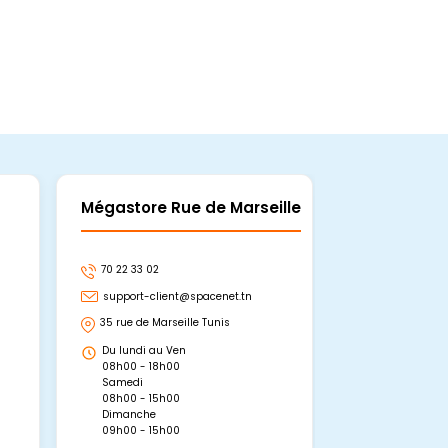
Mégastore Rue de Marseille
Mégastore
70 22 33 02
70 22 33 06
support-client@spacenet.tn
support-clie
35 rue de Marseille Tunis
Avenue Abou 
Hammamet, 
Du lundi au Ven
Du lundi au 
08h00 - 18h00
08h00 - 19h0
Samedi
Dimanche
08h00 - 15h00
09h00 - 15h0
Dimanche
09h00 - 15h00