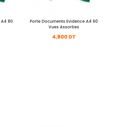
 A4 80
Porte Documents Evidence A4 60
Porte 
Vues Assorties
4,800 DT
En stock
Ajouter Au Panier