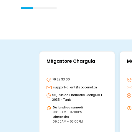
Mégastore Charguia
M
70 22 33 00
support-client@spacenet.tn
56, Rue de L'industrie Charguia I
2035 - Tunis
Du lundi au samedi
08:00AM - 07:00PM
Dimanche
09:00AM - 03:00PM