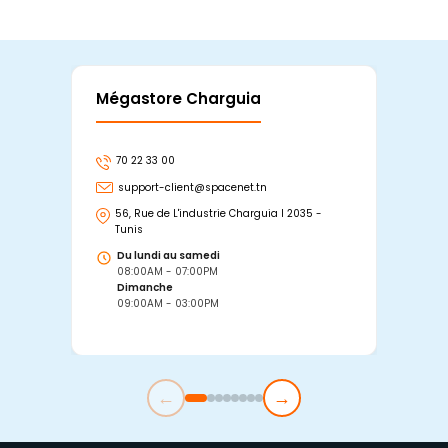
Mégastore Charguia
Mag
70 22 33 00
7
support-client@spacenet.tn
s
56, Rue de L'industrie Charguia I 2035 -
25
Tunis
Tu
Du lundi au samedi
D
08:00AM - 07:00PM
0
Dimanche
D
09:00AM - 03:00PM
0
←
→