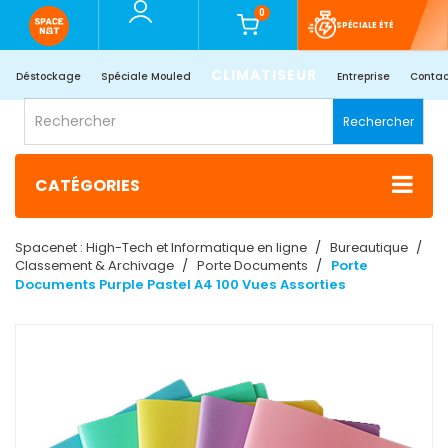
0
SPÉCIALE ÉTÉ
CLIMATISEUR
Déstockage
Spéciale Mouled
Entreprise
Contac
Rechercher
CATÉGORIES
Spacenet : High-Tech et Informatique en ligne
Bureautique
Classement & Archivage
Porte Documents
Porte
Documents Purple Pastel A4 100 Vues Assorties