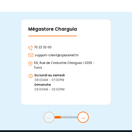
Mégastore Charguia
Mag
70 22 33 00
7
support-client@spacenet.tn
s
56, Rue de L'industrie Charguia I 2035 -
25
Tunis
Tu
Du lundi au samedi
D
08:00AM - 07:00PM
0
Dimanche
D
09:00AM - 03:00PM
0
←
→