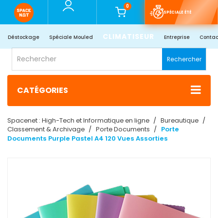
0
SPÉCIALE ÉTÉ
CLIMATISEUR
Déstockage
Spéciale Mouled
Entreprise
Contac
Rechercher
CATÉGORIES
Spacenet : High-Tech et Informatique en ligne
Bureautique
Classement & Archivage
Porte Documents
Porte
Documents Purple Pastel A4 120 Vues Assorties