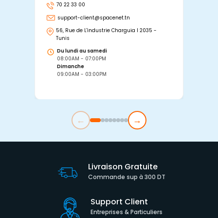
70 22 33 00
7
support-client@spacenet.tn
s
56, Rue de L'industrie Charguia I 2035 -
25
Tunis
Tu
Du lundi au samedi
D
08:00AM - 07:00PM
0
Dimanche
D
09:00AM - 03:00PM
0
←
→
Livraison Gratuite
Commande sup à 300 DT
Support Client
Entreprises & Particuliers