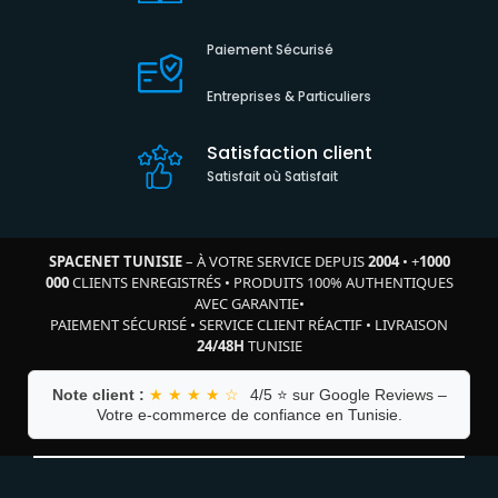
Paiement Sécurisé
Entreprises & Particuliers
Satisfaction client
Satisfait où Satisfait
SPACENET TUNISIE
– À VOTRE SERVICE DEPUIS
2004
•
+
1000
000
CLIENTS ENREGISTRÉS
•
PRODUITS 100% AUTHENTIQUES
AVEC GARANTIE
•
PAIEMENT SÉCURISÉ
•
SERVICE CLIENT RÉACTIF
•
LIVRAISON
24/48H
TUNISIE
Note client :
★ ★ ★ ★ ☆
4/5 ⭐ sur Google Reviews –
Votre e-commerce de confiance en Tunisie.