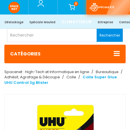
0
SPÉCIALE ÉTÉ
CLIMATISEUR
Déstockage
Spéciale Mouled
Entreprise
Contac
Rechercher
CATÉGORIES
Spacenet : High-Tech et Informatique en ligne
Bureautique
Adhésif, Agrafage & Découpe
Colle
Colle Super Glue
UHU Control 3g Blister