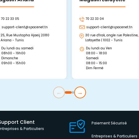
70 22 33 05
70 22 33 04
support-client@spacenet.tn
support-client@spacenet.tn
25, Rue Mustapha Hjaeij 2080
30 rue d'Irak, angle rue Palestine,
Ariana - Tunis
Lafayette | 1002 - Tunis
Du lundi au samedi
Du lundi au Ven
08h00 - 19h00
08:00 - 18:00
Dimanche
Samedi
09h00 - 15h00
08:00 - 15:00
Dim Fermé
←
→
Support Client
Paiement Sécurisé
Entreprises & Particuliers
Entreprises & Particuliers