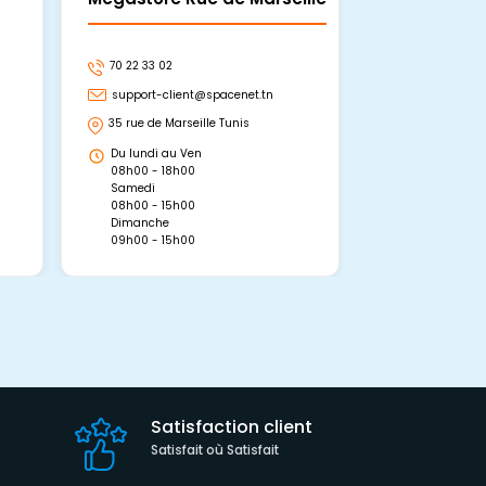
70 22 33 02
70 22 33 06
support-client@spacenet.tn
support-clie
35 rue de Marseille Tunis
Avenue Abou 
Hammamet, 
Du lundi au Ven
Du lundi au 
08h00 - 18h00
08h00 - 19h0
Samedi
Dimanche
08h00 - 15h00
09h00 - 15h0
Dimanche
09h00 - 15h00
Satisfaction client
Satisfait où Satisfait