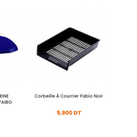
EINE
Corbeille À Courrier Fabio Noir
C
FAIBO
5,900 DT
En stock
Ajouter Au Panier