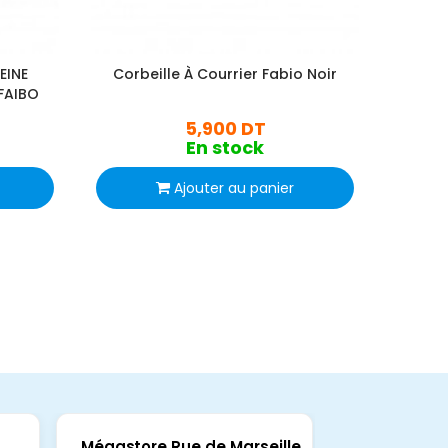
EINE
Corbeille À Courrier Fabio Noir
Corbei
FAIBO
5,900 DT
En stock
Ajouter au panier
Mégastore Rue de Marseille
Mégastore