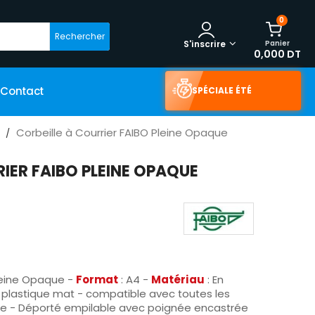
0
Rechercher
Panier
S'inscrire
0,000 DT
Contact
SPÉCIALE ÉTÉ
Corbeille à Courrier FAIBO Pleine Opaque
IER FAIBO PLEINE OPAQUE
Pleine Opaque -
Format
: A4 -
Matériau
: En
 plastique mat - compatible avec toutes les
ble - Déporté empilable avec poignée encastrée