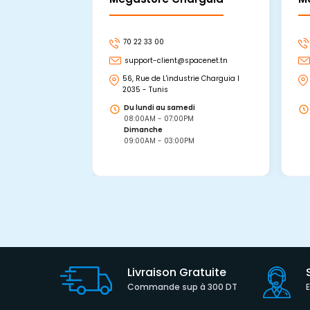
70 22 33 00
support-client@spacenet.tn
56, Rue de L'industrie Charguia I
2035 - Tunis
Du lundi au samedi
08:00AM - 07:00PM
Dimanche
09:00AM - 03:00PM
Livraison Gratuite
Commande sup à 300 DT