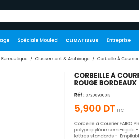
kage
Spéciale Mouled
Entreprise
CLIMATISEUR
Bureautique
Classement & Archivage
Corbeille À Courrier
CORBEILLE À COURR
ROUGE BORDEAUX
Réf :
07200930013
5,900 DT
TTC
Corbeille à Courrier FAIBO 
polypropylène semi-rigide -
lettres standards - Empila