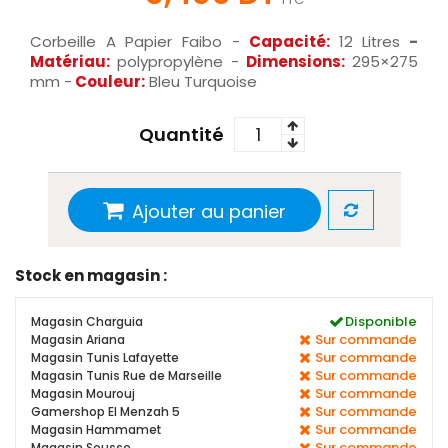
Corbeille A Papier Faibo -
Capacité:
12 Litres
-
Matériau:
polypropylène -
Dimensions:
295×275
mm -
Couleur:
Bleu Turquoise
Quantité
Ajouter au panier
Stock en magasin :
Disponible
Magasin Charguia
Sur commande
Magasin Ariana
Sur commande
Magasin Tunis Lafayette
Sur commande
Magasin Tunis Rue de Marseille
Sur commande
Magasin Mourouj
Sur commande
Gamershop El Menzah 5
Sur commande
Magasin Hammamet
Sur commande
Magasin Sousse