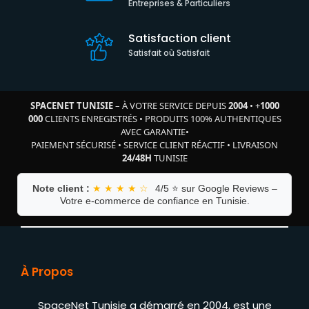
Entreprises & Particuliers
Satisfaction client
Satisfait où Satisfait
SPACENET TUNISIE
– À VOTRE SERVICE DEPUIS
2004
•
+
1000
000
CLIENTS ENREGISTRÉS
•
PRODUITS 100% AUTHENTIQUES
AVEC GARANTIE
•
PAIEMENT SÉCURISÉ
•
SERVICE CLIENT RÉACTIF
•
LIVRAISON
24/48H
TUNISIE
Note client :
★ ★ ★ ★ ☆
4/5 ⭐ sur Google Reviews –
Votre e-commerce de confiance en Tunisie.
À Propos
SpaceNet Tunisie a démarré en 2004, est une