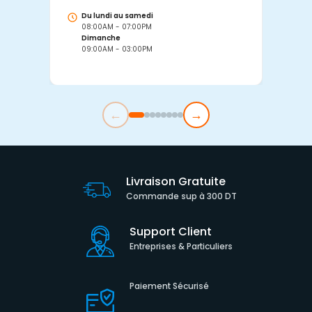
Du lundi au samedi
D
08:00AM - 07:00PM
0
Dimanche
D
09:00AM - 03:00PM
0
←
→
Livraison Gratuite
Commande sup à 300 DT
Support Client
Entreprises & Particuliers
Paiement Sécurisé