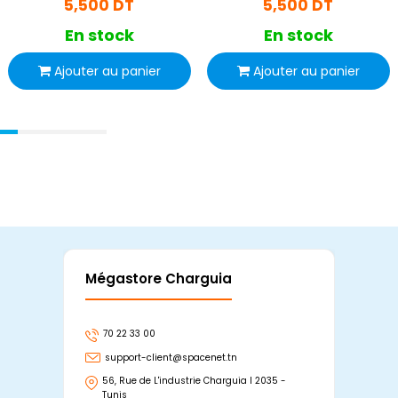
5,500 DT
5,500 DT
En stock
En stock
Ajouter au panier
Ajouter au panier
Mégastore Charguia
Mag
70 22 33 00
7
support-client@spacenet.tn
s
56, Rue de L'industrie Charguia I 2035 -
25
Tunis
Tu