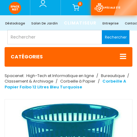
0
SPÉCIALE ÉTÉ
CLIMATISEUR
Déstockage
Salon De Jardin
Entreprise
Contac
Rechercher
CATÉGORIES
Spacenet : High-Tech et Informatique en ligne
Bureautique
Classement & Archivage
Corbeille à Papier
Corbeille A
Papier Faibo 12 Litres Bleu Turquoise