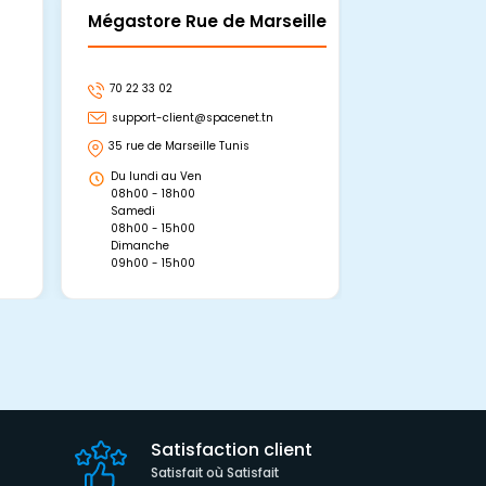
Mégastore Rue de Marseille
Mégastore
70 22 33 02
70 22 33 06
support-client@spacenet.tn
support-clie
35 rue de Marseille Tunis
Avenue Abou 
Hammamet, 
Du lundi au Ven
Du lundi au 
08h00 - 18h00
08h00 - 19h0
Samedi
Dimanche
08h00 - 15h00
09h00 - 15h0
Dimanche
09h00 - 15h00
Satisfaction client
Satisfait où Satisfait