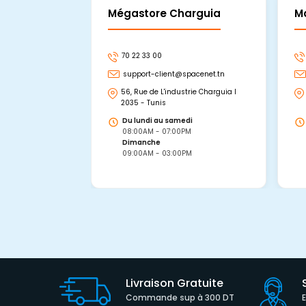
Mégastore Charguia
M
70 22 33 00
support-client@spacenet.tn
56, Rue de L'industrie Charguia I
2035 - Tunis
Du lundi au samedi
08:00AM - 07:00PM
Dimanche
09:00AM - 03:00PM
Livraison Gratuite
Commande sup à 300 DT