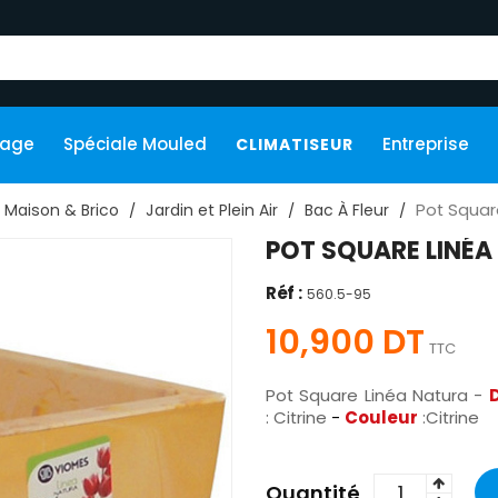
kage
Spéciale Mouled
Entreprise
CLIMATISEUR
Pot Squar
Maison & Brico
Jardin et Plein Air
Bac À Fleur
POT SQUARE LINÉA
Réf :
560.5-95
10,900 DT
TTC
Pot Square Linéa Natura -
: Citrine
-
Couleur
:Citrine
Quantité