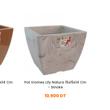
5x14 Cm
Pot Viomes Lily Natura 15x15x14 Cm
Pot Vi
- Smoke
10,900 DT
En stock