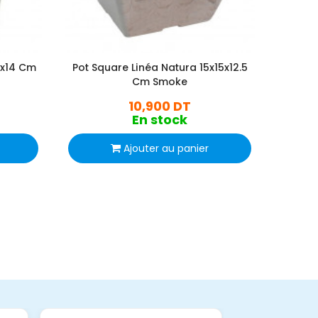
5x14 Cm
Pot Square Linéa Natura 15x15x12.5
Pot Sq
Cm Smoke
10,900 DT
En stock
Ajouter au panier