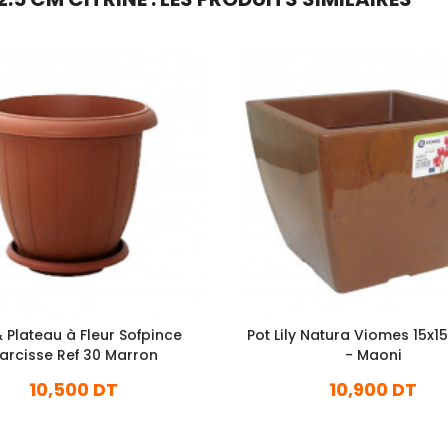
& Plateau à Fleur Sofpince
Pot Lily Natura Viomes 15x1
arcisse Ref 30 Marron
- Maoni
10,500 DT
10,900 DT
En stock
En stock