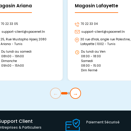
agasin Ariana
Magasin Lafayette
70 22 33 05
70 22 33 04
support-client@spacenet.tn
support-client@spacenet.tn
25, Rue Mustapha Hjaeij 2080
30 rue d'Irak, angle rue Palestine,
Ariana - Tunis
Lafayette | 1002 - Tunis
Du lundi au samedi
Du lundi au Ven
08h00 - 19h00
08:00 - 18:00
Dimanche
Samedi
09h00 - 15h00
08:00 - 15:00
Dim Fermé
←
→
Support Client
Paiement Sécurisé
Entreprises & Particuliers