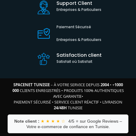
Support Client
Entreprises & Particuliers
Paiement Sécurisé
Entreprises & Particuliers
Satisfaction client
Satisfait où Satisfait
SPACENET TUNISIE
– À VOTRE SERVICE DEPUIS
2004
•
+
1000
000
CLIENTS ENREGISTRÉS
•
PRODUITS 100% AUTHENTIQUES
AVEC GARANTIE
•
PAIEMENT SÉCURISÉ
•
SERVICE CLIENT RÉACTIF
•
LIVRAISON
24/48H
TUNISIE
Note client :
★ ★ ★ ★ ☆
4/5 ⭐ sur Google Reviews –
Votre e-commerce de confiance en Tunisie.