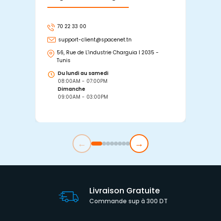
70 22 33 00
7
support-client@spacenet.tn
s
56, Rue de L'industrie Charguia I 2035 -
25
Tunis
Tu
Du lundi au samedi
D
08:00AM - 07:00PM
0
Dimanche
D
09:00AM - 03:00PM
0
←
→
Livraison Gratuite
Commande sup à 300 DT