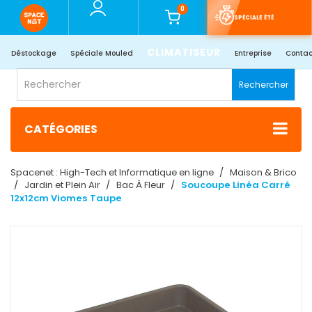
0
SPÉCIALE ÉTÉ
CLIMATISEUR
Déstockage
Spéciale Mouled
Entreprise
Contac
Rechercher
CATÉGORIES
Spacenet : High-Tech et Informatique en ligne
Maison & Brico
Jardin et Plein Air
Bac À Fleur
Soucoupe Linéa Carré
12x12cm Viomes Taupe