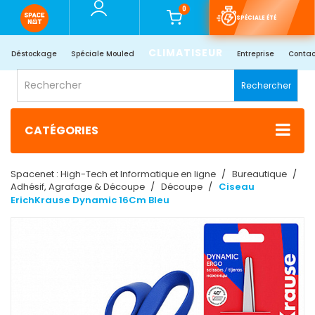
0
SPÉCIALE ÉTÉ
CLIMATISEUR
Déstockage
Spéciale Mouled
Entreprise
Contac
Rechercher
CATÉGORIES
Spacenet : High-Tech et Informatique en ligne
Bureautique
Adhésif, Agrafage & Découpe
Découpe
Ciseau
ErichKrause Dynamic 16Cm Bleu