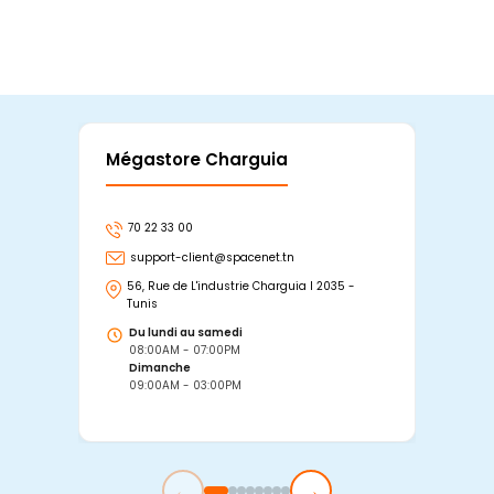
Mégastore Charguia
Mag
70 22 33 00
7
support-client@spacenet.tn
s
56, Rue de L'industrie Charguia I 2035 -
25
Tunis
Tu
Du lundi au samedi
D
08:00AM - 07:00PM
0
Dimanche
D
09:00AM - 03:00PM
0
←
→