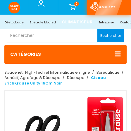
0
SPÉCIALE ÉTÉ
CLIMATISEUR
Déstockage
Spéciale Mouled
Entreprise
Contac
Rechercher
CATÉGORIES
Spacenet : High-Tech et Informatique en ligne
Bureautique
Adhésif, Agrafage & Découpe
Découpe
Ciseau
ErichKrause Unity 16Cm Noir