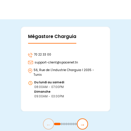
Mégastore Charguia
Mag
70 22 33 00
7
support-client@spacenet.tn
s
56, Rue de L'industrie Charguia I 2035 -
25
Tunis
Tu
Du lundi au samedi
D
08:00AM - 07:00PM
0
Dimanche
D
09:00AM - 03:00PM
0
←
→