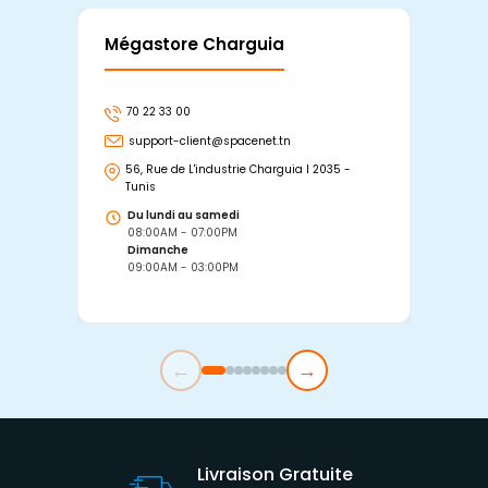
Mégastore Charguia
Mag
70 22 33 00
7
support-client@spacenet.tn
s
56, Rue de L'industrie Charguia I 2035 -
25
Tunis
Tu
Du lundi au samedi
D
08:00AM - 07:00PM
0
Dimanche
D
09:00AM - 03:00PM
0
←
→
Livraison Gratuite