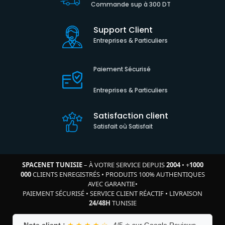
Commande sup à 300 DT
Support Client
Entreprises & Particuliers
Paiement Sécurisé
Entreprises & Particuliers
Satisfaction client
Satisfait où Satisfait
SPACENET TUNISIE
– À VOTRE SERVICE DEPUIS
2004
•
+
1000
000
CLIENTS ENREGISTRÉS
•
PRODUITS 100% AUTHENTIQUES
AVEC GARANTIE
•
PAIEMENT SÉCURISÉ
•
SERVICE CLIENT RÉACTIF
•
LIVRAISON
24/48H
TUNISIE
Note client :
★ ★ ★ ★ ☆
4/5 ⭐ sur Google Reviews –