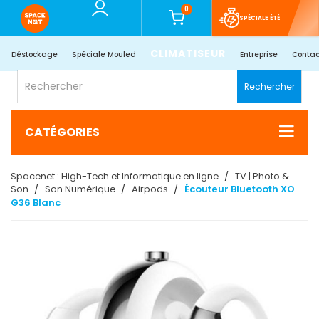
0
SPÉCIALE ÉTÉ
CLIMATISEUR
Déstockage
Spéciale Mouled
Entreprise
Contac
Rechercher
CATÉGORIES
Spacenet : High-Tech et Informatique en ligne
TV | Photo &
Son
Son Numérique
Airpods
Écouteur Bluetooth XO
G36 Blanc