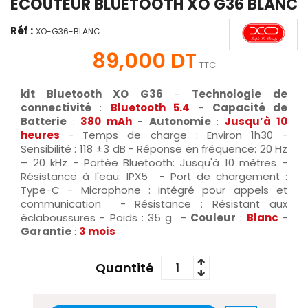
ÉCOUTEUR BLUETOOTH XO G36 BLANC
Réf :
XO-G36-BLANC
89,000 DT
TTC
kit Bluetooth XO G36
-
Technologie de
connectivité
:
Bluetooth 5.4
-
Capacité de
Batterie
:
380 mAh
-
Autonomie
:
Jusqu’à 10
heures
- Temps de charge : Environ 1h30 -
Sensibilité : 118 ±3 dB - Réponse en fréquence: 20 Hz
– 20 kHz - Portée Bluetooth: Jusqu'à 10 mètres -
Résistance à l'eau: IPX5 - Port de chargement :
Type-C - Microphone : intégré pour appels et
communication - Résistance : Résistant aux
éclaboussures - Poids : 35 g -
Couleur
:
Blanc
-
Garantie
:
3 mois
Quantité