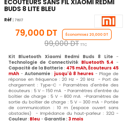
ÉCOUTEURS SANS FIL XIAOMI REDMI
BUDS 8 LITE BLEU
Réf :
71617
79,000 DT
Économisez 20,000 DT
99,000 DT
TTC
Kit Bluetooth Xiaomi Redmi Buds 8 Lite
-
Technologie de Connectivité
:
Bluetooth 5.4
-
Capacité de la Batterie
:
475 mAh
, Écouteurs 45
mAh
-
Autonomie
:
jusqu'à 8 heures
- Plage de
réponse en fréquence : 20 Hz - 20 kHz - Port de
chargement : Type-C - Paramètres d'entrée des
écouteurs : 5 V ⎓ 150 mA - Paramètres d'entrée du
boîtier de charge : 5 V ⎓ 800 mA -Paramètres de
sortie du boîtier de charge : 5 V ⎓ 300 mA - Portée
de communication : 10 m (espace ouvert sans
obstacles) - Impédance du haut-parleur : 32Ω -
Couleur
:
Bleu
-
Garantie :
3 mois