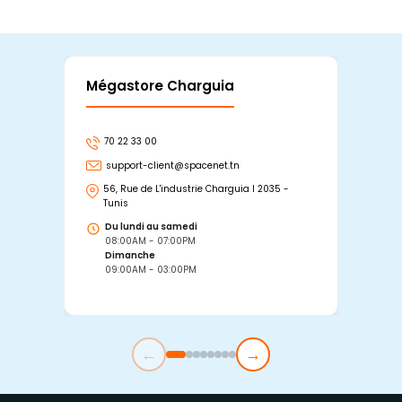
Mégastore Charguia
Mag
70 22 33 00
7
support-client@spacenet.tn
s
56, Rue de L'industrie Charguia I 2035 -
25
Tunis
Tu
Du lundi au samedi
D
08:00AM - 07:00PM
0
Dimanche
D
09:00AM - 03:00PM
0
←
→