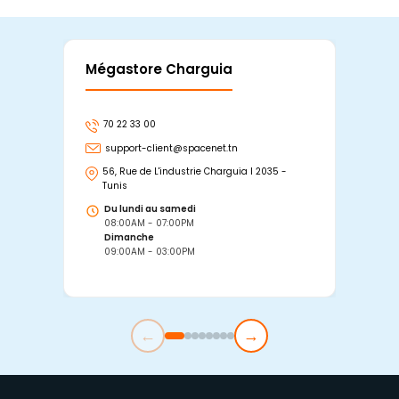
Mégastore Charguia
Mag
70 22 33 00
7
support-client@spacenet.tn
s
56, Rue de L'industrie Charguia I 2035 -
25
Tunis
Tu
Du lundi au samedi
D
08:00AM - 07:00PM
0
Dimanche
D
09:00AM - 03:00PM
0
←
→