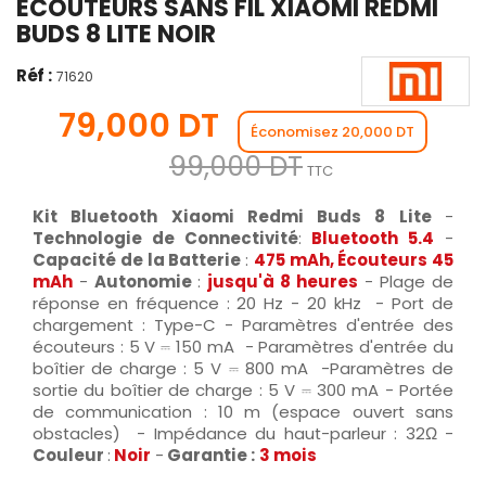
ÉCOUTEURS SANS FIL XIAOMI REDMI
BUDS 8 LITE NOIR
Réf :
71620
79,000 DT
Économisez 20,000 DT
99,000 DT
TTC
Kit Bluetooth Xiaomi Redmi Buds 8 Lite
-
Technologie de Connectivité
:
Bluetooth 5.4
-
Capacité de la Batterie
:
475 mAh
, Écouteurs 45
mAh
-
Autonomie
:
jusqu'à 8 heures
- Plage de
réponse en fréquence : 20 Hz - 20 kHz - Port de
chargement : Type-C - Paramètres d'entrée des
écouteurs : 5 V ⎓ 150 mA - Paramètres d'entrée du
boîtier de charge : 5 V ⎓ 800 mA -Paramètres de
sortie du boîtier de charge : 5 V ⎓ 300 mA - Portée
de communication : 10 m (espace ouvert sans
obstacles) - Impédance du haut-parleur : 32Ω -
Couleur
:
Noir
-
Garantie :
3 mois