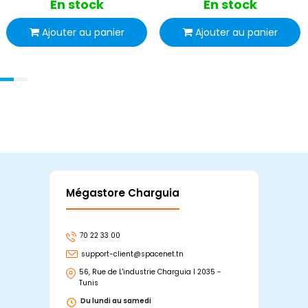
En stock
En stock
Ajouter au panier
Ajouter au panier
Mégastore Charguia
Mag
70 22 33 00
7
support-client@spacenet.tn
s
56, Rue de L'industrie Charguia I 2035 -
25
Tunis
Tu
Du lundi au samedi
D