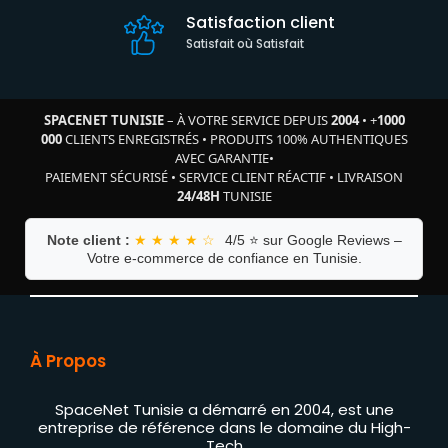
Satisfaction client
Satisfait où Satisfait
SPACENET TUNISIE
– À VOTRE SERVICE DEPUIS
2004
•
+
1000
000
CLIENTS ENREGISTRÉS
•
PRODUITS 100% AUTHENTIQUES
AVEC GARANTIE
•
PAIEMENT SÉCURISÉ
•
SERVICE CLIENT RÉACTIF
•
LIVRAISON
24/48H
TUNISIE
Note client :
★ ★ ★ ★ ☆
4/5 ⭐ sur Google Reviews –
Votre e-commerce de confiance en Tunisie.
À Propos
SpaceNet Tunisie a démarré en 2004, est une
entreprise de référence dans le domaine du High-
Tech