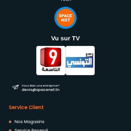
Vu sur TV
Vous êtes une entreprise ?
devis@spacenet.tn
Service Client
Nos Magasins
Service Reservii