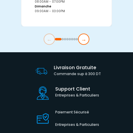
08:00AM - 07:00PM
0
Dimanche
D
09:00AM - 03:00PM
0
←
→
Livraison Gratuite
Commande sup à 300 DT
Support Client
Entreprises & Particuliers
Paiement Sécurisé
Entreprises & Particuliers