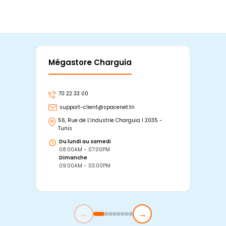
Mégastore Charguia
Mag
70 22 33 00
7
support-client@spacenet.tn
s
56, Rue de L'industrie Charguia I 2035 -
25
Tunis
Tu
Du lundi au samedi
D
08:00AM - 07:00PM
0
Dimanche
D
09:00AM - 03:00PM
0
←
→