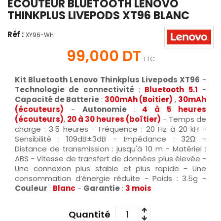
ECOUTEUR BLUETOOTH LENOVO
THINKPLUS LIVEPODS XT96 BLANC
Réf :
XY96-WH
99,000 DT
TTC
Kit Bluetooth Lenovo Thinkplus Livepods XT96
-
Technologie de connectivité
:
Bluetooth 5.1
-
Capacité de Batterie
:
300mAh (Boitier)
,
30mAh
(écouteurs)
-
Autonomie
:
4 à 5 heures
(écouteurs)
,
20 à 30 heures (boîtier)
- Temps de
charge : 3.5 heures - Fréquence : 20 Hz à 20 kH -
Sensibilité : 109dB±3dB - Impédance : 32Ω -
Distance de transmission : jusqu'à 10 m - Matériel :
ABS - Vitesse de transfert de données plus élevée -
Une connexion plus stable et plus rapide - Une
consommation d’énergie réduite - Poids : 3.5g -
Couleur
:
Blanc
-
Garantie
:
3 mois
Quantité