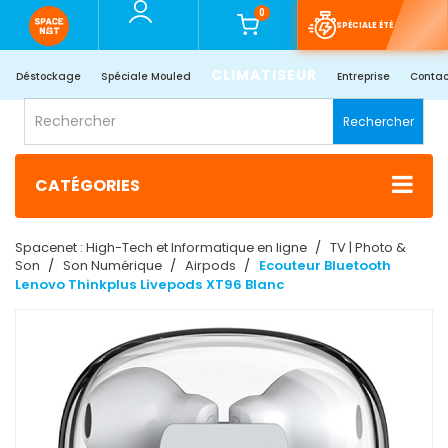
0
SPÉCIALE ÉTÉ
CLIMATISEUR
Déstockage
Spéciale Mouled
Entreprise
Contac
Rechercher
CATÉGORIES
Spacenet : High-Tech et Informatique en ligne
TV | Photo &
Son
Son Numérique
Airpods
Ecouteur Bluetooth
Lenovo Thinkplus Livepods XT96 Blanc